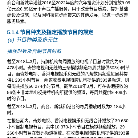
商台和新城承诺就2016至2022年度的六年投资计划分别投放9.09
亿元及6.85亿元于声音广播服务，用于改善节目质素、提升基础
建设及设施，以及因科技进步而带来的其他发展，以进一步改善
服务质素。
5.1.4 节目种类及指定播放节目的规定
(a) 节目种类及多元性
播放时数及自制节目时数
截至2018年3月，持牌机构每周播放的电视节目总时数约为67
478小时。奇妙电视和无线的三条模拟频道每周共提供503小时节
目，而奇妙电视、香港电视娱乐和无线的八条数码频道每周共提
供1 293小时节目。两家收费电视持牌机构提供的393条频道，则
每周共播放56 274小时节目。截至2018年3月，可在香港接收的
56条由非本地电视持牌机构所提供的频道，每周共提供9 408小
时的节目。
截至2018年3月，商台、新城和港台的每周播放时数为2 184小
时。
在报告期内，奇妙电视、香港电视娱乐和无线合计播放了39 630
小时自制电视节目，其中10 370小时节目在模拟频道播放，29
260小时节目在数码频道播放。在收费电视持牌机构提供的393条