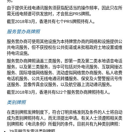
务。
由于提供无线电通讯服务须获指配适当的操作频率，因此只在所
需无线电频谱可供发放时，才会批出PRS牌照。
截至2018年3月，香港共有七个PRS牌照持有人。
服务营办商牌照
服务营办商可使用其他设施为本持牌营办商的网络和设施提供公
共电讯服务，但不获授权在公共街道或未批租政府土地设置或维
持电讯设施。
服务营办商牌照涵盖三类服务，即第一类及第二类本地语音电话
服务，以及第三类服务，当中可包括对外电讯服务、互联网接达
服务、国际增值网络服务、流动虚拟网络营办商服务、私人收费
电话机服务、公共无线电通讯转播服务、保安及火警警报讯号传
送服务、显像传真会议服务，以及航空器上流动通讯服务。
截至2018年3月，香港共有522个服务营办商牌照持有人。
类别牌照
在类别牌照发牌制度下，符合订明资格准则及条件的人士将自动
成为类别牌照持有人，而无须提出申请。有关人士须遵照相关类
别牌照和《电讯条例》所载列的条件。目前共有九种类别牌照：
79吉赫汽车雷达类别牌照