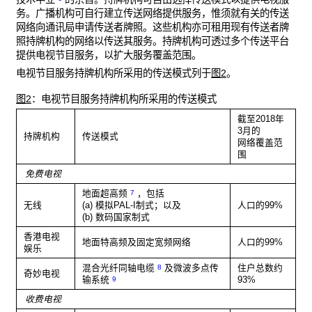
务。广播机构可自行建立传送网络提供服务，惟须就有关的传送
网络向通讯局申请传送者牌照。这些机构亦可租用现有传送者牌
照持牌机构的网络以传送其服务。持牌机构可透过多个传送平台
提供电视节目服务，以扩大服务覆盖范围。
电视节目服务持牌机构所采用的传送模式列于
图2
。
图2
：电视节目服务持牌机构所采用的传送模式
截至2018年
3月的
持牌机构
传送模式
网络覆盖范
围
免费电视
地面超高频
，包括
7
无线
(a) 模拟PAL-I制式；以及
人口的99%
(b) 数码国家制式
香港电视
地面特高频及固定宽频网络
人口的99%
娱乐
混合光纤同轴电缆
及微波多点传
住户总数约
8
奇妙电视
输系统
93%
9
收费电视