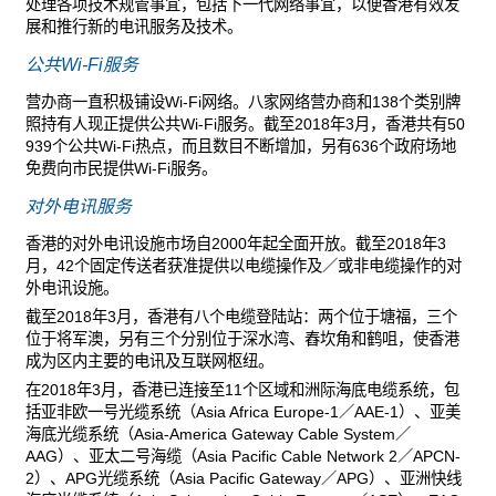
处理各项技术规管事宜，包括下一代网络事宜，以便香港有效发
展和推行新的电讯服务及技术。
公共Wi-Fi服务
营办商一直积极铺设Wi-Fi网络。八家网络营办商和138个类别牌
照持有人现正提供公共Wi-Fi服务。截至2018年3月，香港共有50
939个公共Wi-Fi热点，而且数目不断增加，另有636个政府场地
免费向市民提供Wi-Fi服务。
对外电讯服务
香港的对外电讯设施市场自2000年起全面开放。截至2018年3
月，42个固定传送者获准提供以电缆操作及／或非电缆操作的对
外电讯设施。
截至2018年3月，香港有八个电缆登陆站：两个位于塘福，三个
位于将军澳，另有三个分别位于深水湾、舂坎角和鹤咀，使香港
成为区内主要的电讯及互联网枢纽。
在2018年3月，香港已连接至11个区域和洲际海底电缆系统，包
括亚非欧一号光缆系统（Asia Africa Europe-1／AAE-1）、亚美
海底光缆系统（Asia-America Gateway Cable System／
AAG）、亚太二号海缆（Asia Pacific Cable Network 2／APCN-
2）、APG光缆系统（Asia Pacific Gateway／APG）、亚洲快线