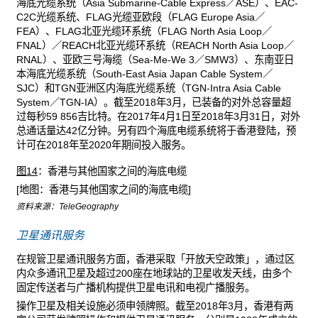
海底光缆系统（Asia Submarine-Cable Express／ASE）、EAC-
C2C光缆系统、FLAG光缆亚欧段（FLAG Europe Asia／
FEA）、FLAG北亚光缆环系统（FLAG North Asia Loop／
FNAL）／REACH北亚光缆环系统（REACH North Asia Loop／
RNAL）、亚欧三号海缆（Sea-Me-We 3／SMW3）、东南亚日
本海底光缆系统（South-East Asia Japan Cable System／
SJC）和TGN亚洲区内海底光缆系统（TGN-Intra Asia Cable
System／TGN-IA）。截至2018年3月，已装备的对外总容量超
过每秒59 856吉比特。在2017年4月1日至2018年3月31日，对外
总通话量达42亿分钟。另有四个海底电缆系统将于香港登陆，预
计可在2018年至2020年期间投入服务。
图14
：香港与其他国家之间的海底电缆
[地图：香港与其他国家之间的海底电缆]
资料来源：TeleGeography
卫星通讯服务
在规管卫星通讯服务方面，香港采取「开放天空政策」，通过区
内众多通讯卫星及超过200座在地球站的卫星收发天线，由多个
固定传送者与广播机构提供卫星电讯和电视广播服务。
操作卫星及相关设施必须申领牌照。截至2018年3月，香港有两