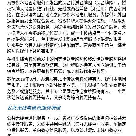
为提供本地固定服务而发出的综合传送者牌照（综合牌照），授
权持牌人设置和维持有线、无线或两者兼备（如适用）的固定网
络，在香港境内固定地点之间提供本地电讯服务。为提供对外固
定服务而发出的综合牌照，授权持牌人提供对外设施，以及以对
外设施营运的对外服务。为提供流动服务而发出的综合牌照，允
许持牌人在香港的移动位置之间，或一个移动点与一个固定点之
间提供双向通讯。至于会否发出新的综合牌照以提供流动服务，
则视乎是否有无线电频谱可供指配而定。营办商可申请单一综合
牌照以提供上述所有服务。
在推出综合牌照前发出的固定传送者牌照和移动传送者牌照将继
续有效，直至其有效期结束。这些牌照的持有人可向通讯局申请
综合牌照，以在原有牌照届满时或之前取代有关牌照。
截至2018年3月，香港共有61个传送者牌照持有人，提供本地固
定服务、以电缆操作的对外固定服务、非电缆操作的对外固定服
务及／或流动服务。其中五个是固定传送者牌照持有人、一个是
移动传送者牌照持有人，其余均为综合牌照持有人。
公共无线电通讯服务牌照
公共无线电通讯服务（PRS）牌照可授权提供的服务包括公共无
线电传呼服务、无线电共用中继站（集群无线电）服务、车辆定
位资讯服务、单向数据信息服务，以及公共流动无线电数据服