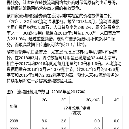
携服务，让客户在转换流动网络营办商时保留原有的电话号码，
有助促进流动网络营办商之间的有效竞争。
该四家流动网络营办商在香港以非常相宜的价格提供第二代
（2G）、3G和4G流动通讯服务。截至2018年3月，流动通讯服
务用户数目约为1 839万，人口普及率为248.2%，属全球最高比
率之一。3G或4G用户数目在2018年3月达1 700万，人口普及率
为231.9%。通过重整频谱，现时有更多频谱可用作提供4G服
务，而最高数据下传速度可达每秒1.1吉比特。
随着智能手机日益普及，尤其是市场上已有4G手机随时可供选
择，在2018年3月，流动数据每月用量已激增至32 444太字节，
相当于2017年和2016年同期每月用量的1.3倍和1.6倍。人均流动
数据用量在2018年3月达4 379兆字节，较2017年3月的3 436兆
字节和2016年3月的2 812兆字节为高。预计未来4G流动服务的
持续发展将进一步提高流动数据用量。
图9
：流动服务用户数目（2008年至2017年）
2G
3G
3G／4G
4G
年份
12月的用户数目
(百万)
2008
8.6
2.8
0.0
0.0