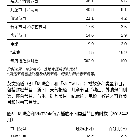
杂志／清谈节目
48.1
9.6
儿童节目／动画
40.8
8.1
旅游节目
21.1
4.2
音乐节目／综艺节目
17.6
3.5
烹饪节目
14.6
2.9
电影
9.9
2.0
*其他
85
16.9
每周播放总时数
502.9
100
资料来源：奇妙电视、香港电视娱乐和无线
* 其他节目包括兴趣及休闲节目、纪录片和长者节目等。
英文频道（即「明珠台」和「ViuTVsix」）播放多种类型节目，
包括财经节目、新闻／天气报道、儿童节目／动画、外购热门剧
集、体育节目、音乐／综艺节目、纪录片、电影、教育／益智节
目和时事节目等。
图5
：明珠台和ViuTVsix每周播放不同类型节目的时数（2018年3
月）
节目类型
时数(小时)
百分比(%)