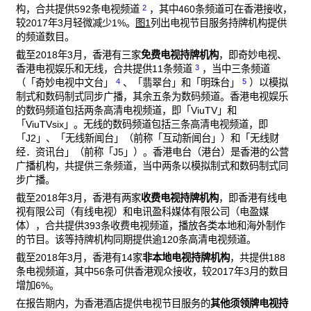
2
构，合共提供592条电视频道
，其中460条频道可在香港接收，
较2017年3月轻微减少1%。
图1
列出电视节目服务持牌机构提供
的频道数目。
截至2018年3月，香港有三家
免费电视持牌机构
，即奇妙电视、
3
香港电视娱乐和无线，合共提供11条频道
，当中三条频道
4
5
（「奇妙电视中文台」
、「翡翠台」和「明珠台」
）以模拟
制式和数码制式同步广播，其余五条为数码频道。香港电视娱乐
的数码频道包括两条高清电视频道，即「ViuTV」和
「ViuTVsix」。无线的数码频道包括三条高清电视频道，即
「J2」、「无线新闻台」（前称「互动新闻台」）和「无线财
经．资讯台」（前称「J5」）。香港电台（港台）是香港的公营
广播机构，共提供三条频道，当中两条以模拟制式和数码制式同
步广播。
截至2018年3月，香港有两家
收费电视持牌机构
，即香港有线电
视有限公司（有线电视）和电讯盈科媒体有限公司（电盈媒
体），合共提供393条收费电视频道，播放各类本地和海外制作
的节目。该等持牌机构同期提供逾120条高清电视频道。
截至2018年3月，香港有14家
非本地电视持牌机构
，共提供188
条电视频道，其中56条可供香港观众接收，较2017年3月的数目
增加6%。
在报告期内，为香港酒店提供电视节目服务的
其他须领牌电视持