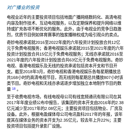
对广播业的投资
电视业近年的主要投资项目包括地面广播网络数码化、高清电视
内容及制作技术、互动电视服务，以及定期保养和提升网络以维
持或扩充各项不断优化的服务。此外，由于电视业的竞争日趋激
烈，优质节目例如体育赛事的独家播映权成为吸引观众的卖点。
奇妙电视承诺就2016至2022年度的六年投资计划投放合共12亿
元于免费电视服务；香港电视娱乐承诺就2015至2021年度的六年
投资计划投放合共15亿元于免费电视服务；无线亦承诺就2016至
2021年度的六年投资计划投放合共63亿元于免费电视服务。奇妙
电视、香港电视娱乐及无线的投资承诺包括资本开支和节目开
支。截至2018年3月，奇妙电视和香港电视娱乐各每星期播放总
共168小时的高清电视节目，而无线则每星期总共播放807小时该
类节目。奇妙电视和无线亦承诺逐步增加独立本地制作节目的数
18
量
。
至于收费电视市场，有线电视母公司有线宽频通讯有限公司在其
2017年年度业绩公布中报告，该集团的资本开支由2016年的2.38
亿元减少至2017年的2.08亿元；主要投资项目包括物业、厂房及
设备。此外，根据电盈媒体母公司电讯盈科2017年的年报，该年
度其在媒体业务的资本开支为2.35亿元，较去年上升22%；主要
投资项目包括提升录影厂设施。