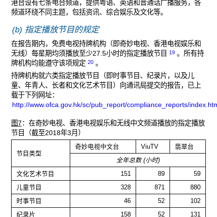
港台设有七条电台频道，提供粤语、英语和普通话广播服务，各
频道环绕不同主题，包括资讯、综合娱乐及文化等。
(b) 指定播放节目的规定
在报告期内，免费电视持牌机构（即奇妙电视、香港电视娱乐和
19
无线）每星期均须播放至少27.5小时的指定播放节目
。所有持
20
牌机构均能遵守该项规定
。
持牌机构就六类指定播放节目（即时事节目、纪录片，以及儿
童、年青人、长者和文化艺术节目）向通讯局提交的报告，已上
载于下列网址：
http://www.ofca.gov.hk/sc/pub_report/compliance_reports/index.ht
图7
：在奇妙电视、香港电视娱乐和无线中文频道播放的指定播放
节目（截至2018年3月）
奇妙电视中文台
ViuTV
翡翠台
节目类型
全年总数 (小时)
文化艺术节目
151
89
59
儿童节目
328
871
880
时事节目
46
52
102
纪录片
158
52
131