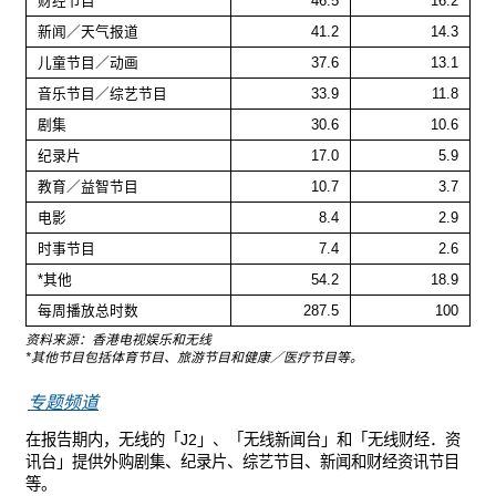
财经节目
46.5
16.2
新闻／天气报道
41.2
14.3
儿童节目／动画
37.6
13.1
音乐节目／综艺节目
33.9
11.8
剧集
30.6
10.6
纪录片
17.0
5.9
教育／益智节目
10.7
3.7
电影
8.4
2.9
时事节目
7.4
2.6
*其他
54.2
18.9
每周播放总时数
287.5
100
资料来源：香港电视娱乐和无线
*其他节目包括体育节目、旅游节目和健康／医疗节目等。
专题频道
在报告期内，无线的「J2」、「无线新闻台」和「无线财经．资
讯台」提供外购剧集、纪录片、综艺节目、新闻和财经资讯节目
等。