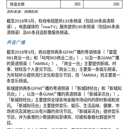
频道总数
393
100
资料来源：持牌机构
截至2018年3月，有线电视提供133条频道（包括38条高清频
道）。电盈媒体的「nowTV」服务提供195条频道（包括86条高
清频道）及65条自选影像服务频道。
声音广播
截至2018年3月，商台提供两条以FM广播的粤语频道（「雷霆
881商业一台」和「叱咤903商业二台」），以及一条以AM广播
的英语频道（「AM864」）。「商业一台」主要提供新闻、时
事、财经及个人意见节目。「商业二台」主要是一条娱乐频道，
为年轻听众提供流行文化和音乐节目，而「AM864」则主要是一
条音乐频道。
新城提供两条以FM广播的粤语频道（「新城财经台」和「新城知
讯台」），以及一条以AM广播的英语频道（「新城采讯台」）。
「新城财经台」主要提供全球各地金融市场动向的即时新闻和资
讯。「新城知讯台」主要提供音乐、娱乐、生活品味、健康、市
场资讯及其他公众有兴趣的资讯节目。「新城采讯台」提供音乐
节目，并为香港的少数族群如菲律宾、印度和泰裔社群提供节
目。