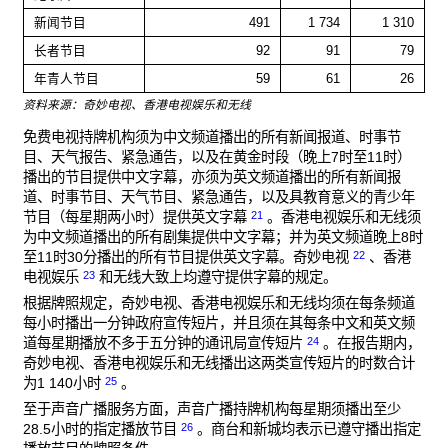
新闻节目
491
1 734
1 310
长者节目
92
91
79
年青人节目
59
61
26
资料来源：奇妙电视、香港电视娱乐和无线
免费电视持牌机构须为中文频道播出的所有新闻报道、时事节
目、天气报告、紧急通告，以及在黄金时段（晚上7时至11时）
播出的节目提供中文字幕，亦须为英文频道播出的所有新闻报
道、时事节目、天气节目、紧急通告，以及具教育意义的青少年
21
节目（每星期两小时）提供英文字幕
。香港电视娱乐和无线须
为中文频道播出的所有剧集提供中文字幕；并为英文频道晚上8时
22
至11时30分播出的所有节目提供英文字幕。奇妙电视
、香港
23
电视娱乐
和无线大致上均遵守提供字幕的规定。
根据牌照规定，奇妙电视、香港电视娱乐和无线均须在每条频道
每小时播出一分钟政府宣传短片，并且须在其每条中文和英文频
24
道每星期播放不多于五分钟的通讯局宣传短片
。在报告期内，
奇妙电视、香港电视娱乐和无线播出这两类宣传短片的时数合计
25
为1 140小时
。
至于声音广播服务方面，声音广播持牌机构每星期须播出至少
26
28.5小时的指定播放节目
。商台和新城均表示已遵守播出指定