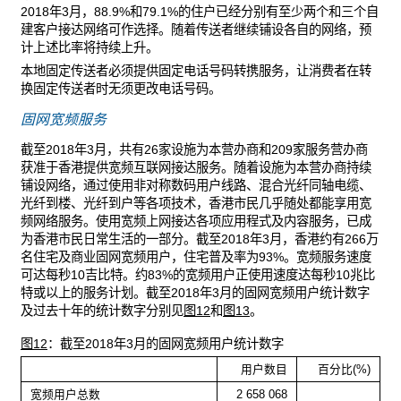
2018年3月，88.9%和79.1%的住户已经分别有至少两个和三个自
建客户接达网络可作选择。随着传送者继续铺设各自的网络，预
计上述比率将持续上升。
本地固定传送者必须提供固定电话号码转携服务，让消费者在转
换固定传送者时无须更改电话号码。
固网宽频服务
截至2018年3月，共有26家设施为本营办商和209家服务营办商
获准于香港提供宽频互联网接达服务。随着设施为本营办商持续
铺设网络，通过使用非对称数码用户线路、混合光纤同轴电缆、
光纤到楼、光纤到户等各项技术，香港市民几乎随处都能享用宽
频网络服务。使用宽频上网接达各项应用程式及内容服务，已成
为香港市民日常生活的一部分。截至2018年3月，香港约有266万
名住宅及商业固网宽频用户，住宅普及率为93%。宽频服务速度
可达每秒10吉比特。约83%的宽频用户正使用速度达每秒10兆比
特或以上的服务计划。截至2018年3月的固网宽频用户统计数字
及过去十年的统计数字分别见
图12
和
图13
。
图12
：截至2018年3月的固网宽频用户统计数字
用户数目
百分比(%)
宽频用户总数
2 658 068