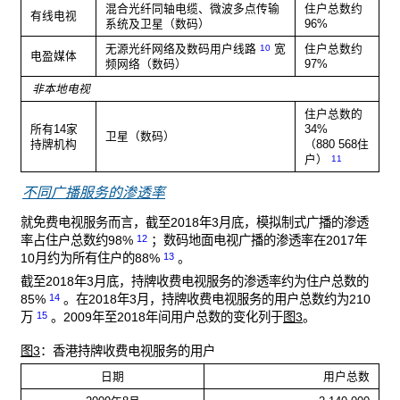
混合光纤同轴电缆、微波多点传输
住户总数约
有线电视
系统及卫星（数码）
96%
无源光纤网络及数码用户线路
宽
住户总数约
10
电盈媒体
频网络（数码）
97%
非本地电视
住户总数的
所有14家
34%
卫星（数码）
持牌机构
（880 568住
户）
11
不同广播服务的渗透率
就免费电视服务而言，截至2018年3月底，模拟制式广播的渗透
12
率占住户总数约98%
；数码地面电视广播的渗透率在2017年
13
10月约为所有住户的88%
。
截至2018年3月底，持牌收费电视服务的渗透率约为住户总数的
14
85%
。在2018年3月，持牌收费电视服务的用户总数约为210
15
万
。2009年至2018年间用户总数的变化列于
图3
。
图3
：香港持牌收费电视服务的用户
日期
用户总数