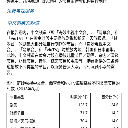
频道中，76条频道（19.3%）的节目由持牌机构自行制作。
免费电视服务
中文和英文频道
在报告期内，中文频道（即「奇妙电视中文台」、「翡翠台」和
「ViuTV」）在黄金时段主要播放剧集和新闻／天气报道。「翡
翠台」的剧集大部分是自行制作的节目；而「奇妙电视中文
台」、「翡翠台」和「ViuTV」均播放内地、韩国和日本剧集。
此外，中文频道在黄金时段亦播放儿童节目／动画、杂志／清谈
节目、财经节目、音乐／综艺节目和电影等。港台提供的三条频
道播放不同类型的节目，以服务普罗大众，同时照顾小众的需
要。
图4
：奇妙电视中文台、翡翠台和ViuTV每周播放不同类型节目的
时数（2018年3月）
节目类型
时数(小时)
百分比(%)
剧集
123.7
24.6
财经节目
71.7
14.2
新闻／天气报道
70.4
14.0