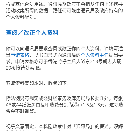
析或其他合法用途。通讯局及政府不会把从任何上述搜寻
活动收集所得的数据，跟任何可能由通讯局及政府持有的
个人资料配对。
查阅／改正个人资料
你可以向通讯局要求查阅或改正你的个人资料。请填写适
当
申请表格
，以书面形式向通讯局的
个人资料主任
提出要
求。申请表格亦可于香港湾仔皇后大道东213号胡忠大厦
29楼接待处索取。
索取资料复印本时，收费如下：
除法例另有规定或经财经事务及库务局局长批准外，每张
A3或A4纸张黑白复印收费分别为港币1.5及1.3元。这项收
费会不时调整。
视乎文意而定，本私隐政策中对「通讯局」的提述，须解