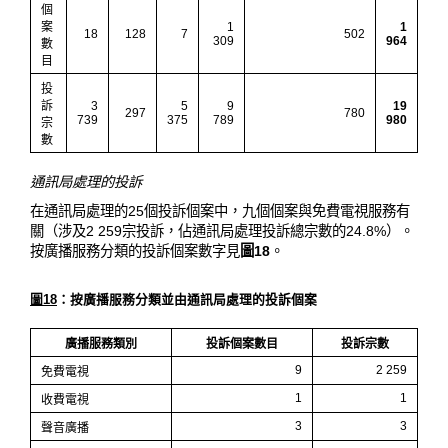
個
案
1
1
18
128
7
502
309
964
數
目
投
訴
3
5
9
19
297
780
739
375
789
980
宗
數
通訊局處理的投訴
在通訊局處理的25個投訴個案中，九個個案與免費電視服務有
關（涉及2 259宗投訴，佔通訊局處理投訴總宗數的24.8%）。
按廣播服務分類的投訴個案數字見
圖18
。
圖18
：按廣播服務分類並由通訊局處理的投訴個案
廣播服務類別
投訴個案數目
投訴宗數
9
2 259
免費電視
1
1
收費電視
3
3
聲音廣播