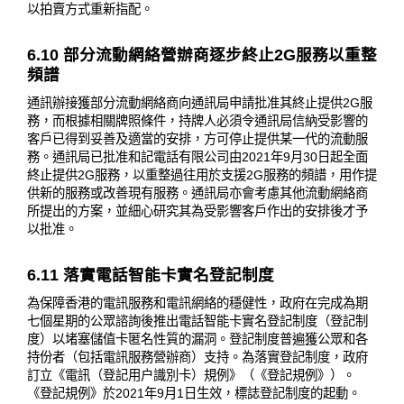
以拍賣方式重新指配。
6.10 部分流動網絡營辦商逐步終止2G服務以重整
頻譜
通訊辦接獲部分流動網絡商向通訊局申請批准其終止提供2G服
務，而根據相關牌照條件，持牌人必須令通訊局信納受影響的
客戶已得到妥善及適當的安排，方可停止提供某一代的流動服
務。通訊局已批准和記電話有限公司由2021年9月30日起全面
終止提供2G服務，以重整過往用於支援2G服務的頻譜，用作提
供新的服務或改善現有服務。通訊局亦會考慮其他流動網絡商
所提出的方案，並細心研究其為受影響客戶作出的安排後才予
以批准。
6.11 落實電話智能卡實名登記制度
為保障香港的電訊服務和電訊網絡的穩健性，政府在完成為期
七個星期的公眾諮詢後推出電話智能卡實名登記制度（登記制
度）以堵塞儲值卡匿名性質的漏洞。登記制度普遍獲公眾和各
持份者（包括電訊服務營辦商）支持。為落實登記制度，政府
訂立《電訊（登記用户識別卡）規例》（《登記規例》）。
《登記規例》於2021年9月1日生效，標誌登記制度的起動。