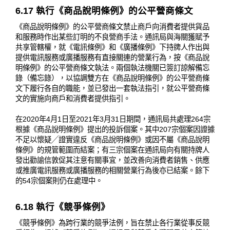
6.17 執行《商品說明條例》的公平營商條文
《商品說明條例》的公平營商條文禁止商戶向消費者提供貨品
和服務時作出某些訂明的不良營商手法。通訊局與海關獲賦予
共享管轄權，就《電訊條例》和《廣播條例》下持牌人作出與
提供電訊服務或廣播服務有直接關連的營業行為，按《商品說
明條例》的公平營商條文執法。兩個執法機關已簽訂諒解備忘
錄（備忘錄），以協調雙方在《商品說明條例》的公平營商條
文下履行各自的職能，並已發出一套執法指引，就公平營商條
文的實施向商戶和消費者提供指引。
在2020年4月1日至2021年3月31日期間，通訊局共處理264宗
根據《商品說明條例》提出的投訴個案。其中207宗個案因證據
不足以懷疑╱證實違反《商品說明條例》或因不屬《商品說明
條例》的規管範圍而結案；有三宗個案在通訊局向有關持牌人
發出勸諭信敦促其注意有關事宜，並改善向消費者銷售、供應
或推廣電訊服務或廣播服務的相關營業行為後亦已結案。餘下
的54宗個案則仍在處理中。
6.18 執行《競爭條例》
《競爭條例》為跨行業的競爭法例，旨在禁止各行業從事反競