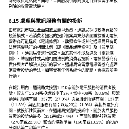
除的收費電話機。同時，全面服務供應商決定自費保留小量被
剔除的收費電話機。
6.15 處理與電訊服務有關的投訴
由於電訊市場已全面開放且競爭激烈，通訊局採取較為寬鬆的
規管模式。若消費者提出的投訴個案具充分表面證據證明電訊
營辦商可能違反《電訊條例》、牌照條件或其他通訊局具有司
法管轄權執行的相關法例（即《商品說明條例》及《競爭條
例》），通訊局會進行調查。至於其他不涉及違反《電訊條
例》、牌照條件或其他相關法例的消費者投訴，電訊營辦商有
責任與客戶解決其投訴的事宜。通訊局會留意電訊營辦商處理
消費者投訴的手法，如察覺有任何系統性的問題，會採取所需
行動。
在報告期內，通訊局共接獲1 210宗關於電訊服務的消費者投
訴，較去年1 234宗投訴減少了2%。當中708宗（58.5%）與流
動通訊服務有關；337宗（27.9%）與互聯網服務有關；137宗
（11.3%）與固網服務有關；以及23宗（1.9%）與對外電訊有
關。就投訴性質而言，在通訊局接獲的投訴中，關於客戶服務
質素的投訴佔最多（331宗或27.4%），而關於網絡服務質素
（270宗或22.3%）和合約條款爭議（160宗或13.2%）的投訴
分別佔第二和第三位。