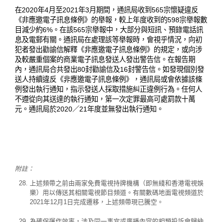
在2020年4月至2021年3月期間，通訊局收到565宗懷疑違反
《非應邀電子訊息條例》的舉報，較上年度收到的598宗舉報數
目減少約6%。在該565宗舉報中，大部分與短訊、預錄電話訊
息及電郵有關。通訊局在處理該等舉報時，會視乎情況，向初
犯者發出勸諭信解釋《非應邀電子訊息條例》的規定，或向涉
及較嚴重個案的商業電子訊息發送人發出警告信。在報告期
內，通訊局合共發出80封勸諭信及16封警告信。如發現個別發
送人持續違反《非應邀電子訊息條例》，通訊局或會依據該條
例發出執行通知，指示發送人採取措施糾正違例行為。任何人
不遵從向其送達的執行通知，第一次定罪最高可處罰款十萬
元。通訊局於2020／21年度並無發出執行通知。
附註：
上述頻帶之前由兩家免費電視持牌機構（即無綫和香港電視娛
樂）用以傳送其相關電視節目頻道。有關數碼地面電視頻道於
2021年12月1日完成遷移，上述頻帶現已騰空。
為確保運作效率，涉及同一事宜或廣播內容的相類投訴會歸納