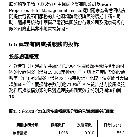
牌照續期申請 ，以及分別由恩雨之聲有限公司及Swire
Properties Hotel Management Limited提出兩宗為香港酒店房
間提供電視節目服務的其他須領牌電視牌照的續期申請。同
時，通訊局接納中華衛星電視集團股份有限公司及健康衛視有
限公司終止其非本地電視牌照。
6.5 處理有關廣播服務的投訴
投訴處理概覽
在報告期間，通訊局共處理了1 964 個關於廣播機構播出的材
29
料的投訴個案（涉及19 980宗投訴）
，與上年度同期的投訴
數字（1 189個個案，涉及22 179宗投訴）比較，個案數目大幅
30
31
增加65%
，而投訴宗數則減少10%
。在報告期內按廣播服
務和廣播機構分類的已獲處理投訴個案數字分別見
圖15
和
圖
16
。
圖15
：在2020╱21年度按廣播服務分類的已獲處理投訴個案
廣播服務分類
個案數目
投訴宗數
百分比 (%)
1 086
9 910
55.3
免費電視