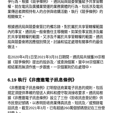
爭行為。根據《競爭條例》，通訊局與競委會獲賦予共享管轄
權，就在電訊及廣播業營運的業務實體的行為，包括涉及電訊
業傳送者牌照持有人的合併與收購活動，執行《競爭條例》的
相關條文。
根據通訊局與競委會簽訂的備忘錄，對於屬於共享管轄權範圍
內的事宜，通訊局一般會擔任主導機關。如某些事宜既涉及屬
於共享管轄權的範圍，又涉及不屬於共享管轄權的範圍，通訊
局與競委會將因應個別情況，討論和協定處理有關事件的最佳
做法。
在2020年4月1日至2021年3月31日期間，通訊局共接獲39宗根
據《競爭條例》提出的投訴及╱或查詢個案，當中38宗個案已
經結案而無須作進一步跟進，一宗個案則仍在處理中。
6.19 執行《非應邀電子訊息條例》
《非應邀電子訊息條例》訂明發送商業電子訊息的規則，包括
規定須提供準確的發送人資料和遵守取消接收要求。通訊局根
據《非應邀電子訊息條例》設立了三份《拒收訊息登記冊》供
市民登記號碼，以表明拒收商業傳真訊息、短訊及╱或預錄電
話訊息。截至2021年3月，已有超過260萬個號碼登記在三份登