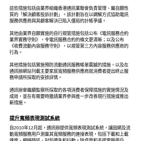
這些措施包括由業界組織香港通訊業聯會負責管理、屬自願性
質的「解決顧客投訴計劃」。該計劃旨在以調解方式協助電訊
服務供應商與其顧客解決已陷入僵局的計帳爭議。
其他由業界自願實施的自行規管措施包括公布《電訊服務合約
業界實務守則》，令電訊服務合約的條文更清晰；以及公布
《收費流動內容服務守則》，以規管第三方內容服務供應商的
行為。
其他措施包括實施預防流動通訊服務帳單震撼的措施，以及在
通訊辦網站刊載主要家居寬頻服務供應商就消費者提出終止服
務申請所採取的安排詳情。
通訊辦會繼續監察所採取的各項消費者保障措施的實施情況及
成效，並在有需要時邀請業界參與進一步改善現行措施或推出
新措施。
提升寬頻表現測試系統
自2010年12月起，通訊辦提供寬頻表現測試系統，讓固網及流
動寬頻服務用戶測量其寬頻服務的連接表現，包括下載和上載
速度、網絡時延、封包遺失和抖動。除桌面和手提電腦用戶