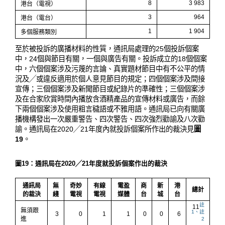
8
3 983
港台（電視）
3
964
港台（電台）
1
1 904
多個服務類別
至於被投訴的廣播材料的性質，通訊局處理的25個投訴個案
中，24個與節目有關，一個與廣告有關。投訴成立的18個個案
中，六個個案涉及污蔑的言論、真實題材節目中有不公平的情
況及╱或違反適用於個人意見節目的規定；四個個案涉及間接
宣傳；三個個案涉及新聞節目或紀錄片的準確性；三個個案涉
及在合家欣賞時間內播放含酒精產品的宣傳材料或廣告，而餘
下兩個個案涉及使用粗言穢語或不雅用語。通訊局已向有關廣
播機構發出一次嚴重警告、四次警告、四次強烈勸諭及八次勸
諭。通訊局在2020╱21年度內就投訴個案所作出的裁決見
圖
19
。
圖19
：通訊局在2020╱21年度就投訴個案作出的裁決
通訊局
無
奇妙
有線
電盈
商
新
港
總計
的裁決
綫
電視
電視
媒體
台
城
台
註
11
無須跟
1、註
3
0
1
1
0
0
6
進
2