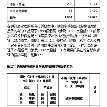
268
1 724
港台（電台）
68
2 410
多家廣播機構
1 964
19 980
總計
在通訊局處理的所有投訴個案中，通訊事務總監根據通訊局所
授予的權力，處理了1 939個個案（涉及10 866宗投訴）。該等
投訴涉及輕微違規，或其指控並不構成違例情況，或不屬《廣
播（雜項條文）條例》第11（1）條的適用範圍（即指控涉及的
事宜不受有關法例、牌照條件或業務守則規管）。通訊局則處
理了25個個案（涉及9 114宗投訴）。有關通訊局在報告期內處
理的投訴詳情，見
圖17
。
圖17
：通訊局與通訊事務總監處理的投訴的結果
屬於《廣播（雜項條文）條
不屬《廣播（雜項條
例》第11（1）條範圍
文）條例》第
11（1）條範圍
成立
不成立
總
計
通
通訊
通
通訊
訊
事務
訊
事務
通訊事務總監
局
總監
局
總監