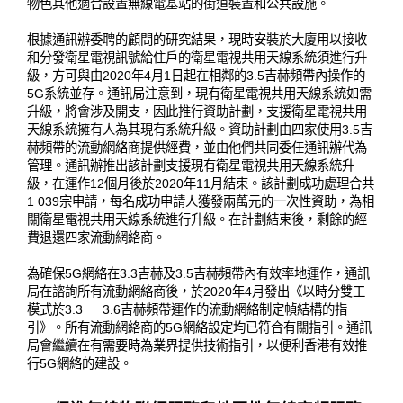
物色其他適合設置無線電基站的街道裝置和公共設施。
根據通訊辦委聘的顧問的研究結果，現時安裝於大廈用以接收
和分發衛星電視訊號給住戶的衛星電視共用天線系統須進行升
級，方可與由2020年4月1日起在相鄰的3.5吉赫頻帶內操作的
5G系統並存。通訊局注意到，現有衛星電視共用天線系統如需
升級，將會涉及開支，因此推行資助計劃，支援衛星電視共用
天線系統擁有人為其現有系統升級。資助計劃由四家使用3.5吉
赫頻帶的流動網絡商提供經費，並由他們共同委任通訊辦代為
管理。通訊辦推出該計劃支援現有衛星電視共用天線系統升
級，在運作12個月後於2020年11月結束。該計劃成功處理合共
1 039宗申請，每名成功申請人獲發兩萬元的一次性資助，為相
關衛星電視共用天線系統進行升級。在計劃結束後，剩餘的經
費退還四家流動網絡商。
為確保5G網絡在3.3吉赫及3.5吉赫頻帶內有效率地運作，通訊
局在諮詢所有流動網絡商後，於2020年4月發出《以時分雙工
模式於3.3 － 3.6吉赫頻帶運作的流動網絡制定幀結構的指
引》。所有流動網絡商的5G網絡設定均已符合有關指引。通訊
局會繼續在有需要時為業界提供技術指引，以便利香港有效推
行5G網絡的建設。