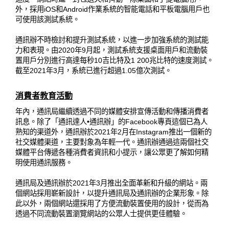
外，採用iOS和Android作業系統的智能電話和平板電腦用戶也
可使用該測試系統。
通訊辦不時檢討和提升測試系統，以進一步加強系統的測試能
力和表現。由2020年9月起，測試系統支援桌面用戶和流動裝
置用戶分別進行高達每秒10吉比特及1 200兆比特的速度測試。
截至2021年3月，系統已進行超過1.05億次測試。
消費者教育活動
年內，通訊局繼續透過不同的媒體安排宣傳活動和傳播消費者
訊息。除了「通訊達人•通訊辦」的Facebook專頁這個已為人
熟知的渠道外，通訊辦於2021年2月在Instagram推出一個新的
社交媒體渠道，主要對象為年輕一代。通訊辦通過這兩個社交
媒體平台傳遞各種消費者資訊和小提示，讓公眾更了解如何精
明使用通訊服務。
通訊局及通訊辦於2021年3月推出全面革新和升級的網站。兩
個網站採用嶄新設計，以提升通訊局及通訊辦的企業形象。除
此以外，兩個網站還採用了方便流動裝置使用的設計，從而為
透過不同流動裝置瀏覽網站的公眾人士提供更佳體驗。