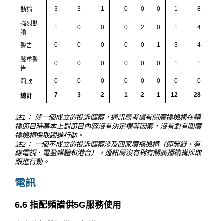
3
3
1
0
0
0
1
8
勸諭
強烈勸
1
0
0
0
2
0
1
4
諭
0
0
0
0
0
1
3
4
警告
嚴重警
0
0
0
0
0
0
1
1
告
0
0
0
0
0
0
0
0
罰款
7
3
2
1
2
1
12
28
總計
註1： 就一個成立的投訴個案，通訊局考慮有關廣播機構在轉
播節目時基本上對節目內容沒有決定權等因素，沒有對有關廣
播機構採取跟進行動。
註2： 一個不成立的投訴個案涉及四家廣播機構（即無綫、有
線電視、電盈媒體和港台），通訊局沒有對有關廣播機構採取
跟進行動。
電訊
6.6 指配頻譜供5G服務使用