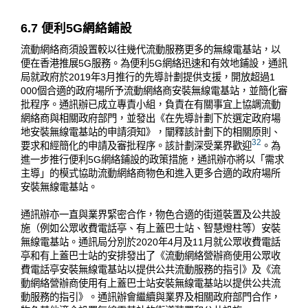
6.7 便利5G網絡鋪設
流動網絡商須設置較以往幾代流動服務更多的無線電基站，以
便在香港推展5G服務。為便利5G網絡迅速和有效地鋪設，通訊
局就政府於2019年3月推行的先導計劃提供支援，開放超過1
000個合適的政府場所予流動網絡商安裝無線電基站，並簡化審
批程序。通訊辦已成立專責小組，負責在有關事宜上協調流動
網絡商與相關政府部門，並發出《在先導計劃下於選定政府場
地安裝無線電基站的申請須知》，闡釋該計劃下的相關原則、
32
要求和經簡化的申請及審批程序。該計劃深受業界歡迎
。為
進一步推行便利5G網絡鋪設的政策措施，通訊辦亦將以「需求
主導」的模式協助流動網絡商物色和進入更多合適的政府場所
安裝無線電基站。
通訊辦亦一直與業界緊密合作，物色合適的街道裝置及公共設
施（例如公眾收費電話亭、有上蓋巴士站、智慧燈柱等）安裝
無線電基站。通訊局分別於2020年4月及11月就公眾收費電話
亭和有上蓋巴士站的安排發出了《流動網絡營辦商使用公眾收
費電話亭安裝無線電基站以提供公共流動服務的指引》及《流
動網絡營辦商使用有上蓋巴士站安裝無線電基站以提供公共流
動服務的指引》。通訊辦會繼續與業界及相關政府部門合作，