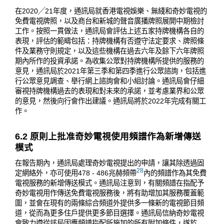
在2020╱21年度，通訊局就香港電視娛樂、無綫和奇妙電視的
免費電視牌照，以及商台和新城的聲音廣播牌照展開中期檢討
工作。按照一貫做法，通訊局會評估上述五家持牌機構各自的
表現，評估的範疇包括：持牌機構有否遵守法定要求、牌照條
件及業務守則規定，以及這些機構在過去六年及餘下六年牌照
期內所作的投資承諾。為收集公眾對持牌機構所提供的服務的
意見，通訊局於2021年第三季和第四季進行公眾諮詢，包括進
行公眾意見調查、舉行網上諮詢會和小組討論。通訊局會仔細
審視持牌機構過去的表現和對未來的承諾，並考慮業界和公眾
的意見，然後向行會作出建議。通訊局將於2022年完成有關工
作。
6.2 原則上批准奇妙電視使用頻譜作為新增傳送
模式
在報告期內，通訊局處理奇妙電視提出的申請，讓其除透過固
28
定網絡外，亦可使用478 - 486兆赫頻帶
內的頻譜作為其免費
電視服務的新增傳送模式。通訊局注意到，有關頻譜在指配予
奇妙電視用作傳送免費電視服務後，將有助增加其服務覆蓋範
圍，並會在現有的兩條綜合頻道外提供多一條新的電視節目頻
道，從而為更多住戶提供更多節目選擇。通訊局信納奇妙電視
會致力遵從該局因應頻譜指配所施加的所有附加條件，遂於