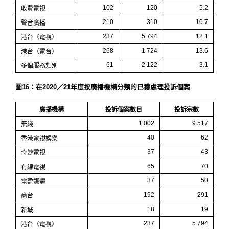
102
120
5.2
收費電視
210
310
10.7
聲音廣播
237
5 794
12.1
港台（電視）
268
1 724
13.6
港台（電台）
61
2 122
3.1
多個服務類別
圖16
：在2020╱21年度按廣播機構分類的已獲處理投訴個案
廣播機構
投訴個案數目
投訴宗數
1 002
9 517
無綫
40
62
香港電視娛樂
37
43
奇妙電視
65
70
有線電視
37
50
電盈媒體
192
291
商台
18
19
新城
237
5 794
港台（電視）