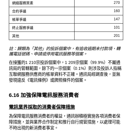
270
網絡服務質素
160
合約爭議
147
帳單爭議
101
終止服務爭議
201
其他
註：歸類為「其他」的投訴個案中，有追收過期未付款項、轉
攜電話號碼、申請或停用電訊服務等個案。
在接獲的1 210宗投訴個案中，1 209宗個案（99.9%）不屬通
訊局的管轄範圍，餘下的一宗個案（0.1%）則涉及投訴人指稱
互聯網服務供應商的帳單資料不正確。通訊局經調查後，並無
發現違反《電訊條例》或牌照條件的個案。
6.16 加強保障電訊服務消費者
電訊業界採取的消費者保障措施
為保障電訊服務消費者的權益，通訊辦積極實施各項消費者保
障措施，並與業界合作制定和推行自行規管措施，以處理可能
不時出現的新消費者事宜。