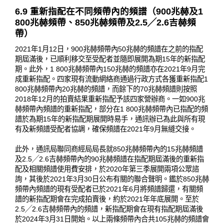
6.9 重新指配在不同頻帶內的頻譜（900兆赫及1
800兆赫頻帶、850兆赫頻帶及2.5╱2.6吉赫頻
帶）
2021年1月12日，900兆赫頻帶內50兆赫的頻譜在之前的指配
期屆滿後，已順利移交至受配者並隨即展開為期15年的新指配
期。此外，1 800兆赫頻帶內150兆赫的頻譜亦在2021年9月完
成重新指配。四家現有流動網絡商通過行政方式各獲重新指配1
800兆赫頻帶內20兆赫的頻譜，而餘下的70兆赫頻譜則按照
2018年12月的拍賣結果重新指配予該四家營辦商。一如900兆
赫頻帶內頻譜的重新指配，部分在1 800兆赫頻帶內已指配的頻
譜於為期15年的新指配期展開時易手，通訊辦已為此與所有現
有及新頻譜受配者協調，確保頻譜在2021年9月無縫交接。
此外，通訊局聯同商經局局長就850兆赫頻帶內的15兆赫頻譜
及2.5╱2.6吉赫頻帶內的90兆赫頻譜在指配期屆滿後的重新指
配及相關頻譜使用費安排，於2020年第三季展開兩項公眾諮
詢，其後於2021年3月30日公布有關的聯合聲明。鑑於850兆赫
頻帶內頻譜的現有受配者已於2021年6月將頻譜歸還，有關頻
譜的新指配期會在完成拍賣後，約於2021年年底展開。至於
2.5╱2.6吉赫頻帶內的頻譜，新指配期會在現有指配期屆滿後
於2024年3月31日開始。以上兩條頻帶內合共105兆赫的頻譜會