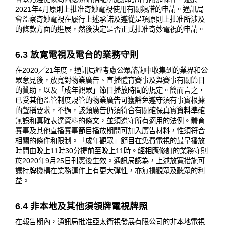
2021年4月原則上批准奇妙電視使用有關頻譜的申請。通訊局
會監察奇妙電視在履行上述承諾及遵從是項原則上批准所涉及
的條款方面的進展，然後決定是否正式批准奇妙電視的申請。
6.3 放寛電視及電台的業務守則
在2020╱21年度，通訊局經考慮公眾諮詢中收集到的業界和公
眾意見後，放寬對物業廣告、直播體育賽事及與賽事有關節目
的贊助，以及「成年觀眾」節目播放時間的規定。簡而言之，
已受其他監管制度規管的物業廣告可獲豁免遵守須有事實根據
的聲稱要求，不過，該類廣告仍須符合有關確保真實資料準確
無誤和真確表達資料的條文，並須遵守所有適用的法例。體育
賽事及其他直播賽事節目播放期間可加入廣告材料，惟須符合
相關的條件和限制。「成年觀眾」節目在免費電視的最早播放
時間由晚上11時30分提前至晚上11時。經相應修訂的業務守則
於2020年9月25日刊憲後生效。通訊局認為，上述放寬措施可
讓持牌機構在業務運作上有更大彈性，亦無損觀眾及聽眾的利
益。
6.4 非本地及其他須領牌電視牌照
在報告期內，通訊局批准亞太衛視發展有限公司的非本地電視