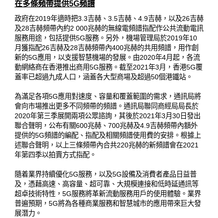
在多條頻帶提供5G頻譜
政府在2019年適時把3.3吉赫、3.5吉赫、4.9吉赫，以及26吉赫
及28吉赫頻帶內約2 000兆赫的無線電頻譜指配作公共流動電訊
服務用途，包括提供5G服務。另外，機場管理局於2019年10
月獲指配26吉赫及28吉赫頻帶內400兆赫的共用頻譜，用作創
新的5G應用，以支援智慧機場的發展。由2020年4月起，各流
動網絡商在香港推出商用5G服務。截至2021年3月，香港5G覆
蓋率已超過九成人口，涵蓋各大型商場及超過50個港鐵站。
為滿足各項5G應用對速度、容量和覆蓋範圍的需求，通訊局將
會向市場推出更多不同頻帶的頻譜。通訊局聯同商經局局長於
2020年第三季展開兩項公眾諮詢，其後於2021年3月30日發出
聯合聲明，公布有關600兆赫、700兆赫及4.9吉赫頻帶內額外
提供的5G頻譜的編配、指配及相關頻譜使用費的安排。根據上
述聯合聲明，以上三條頻帶內合共220兆赫的新頻譜會在2021
年第四季以拍賣方式指配。
隨着業界持續優化5G服務，以及5G設備及消費者產品日益普
及，憑藉高速、高容量、超可靠、大規模連接和低時延通訊等
超卓技術特性，5G服務將革新流動服務用戶的使用體驗。業界
普遍預期，5G將為各種商業服務和智慧城市的應用帶來巨大發
展潛力。