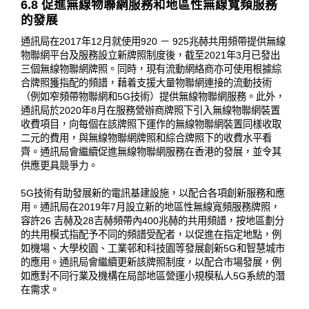
6.8 促進無線物聯網服務和地區性無線寬頻服務
的發展
通訊局在2017年12月就使用920 － 925兆赫共用頻帶提供無線
物聯網平台及服務設立新牌照制度後，截至2021年3月已發出
三個無線物聯網牌照。同時，現有流動網絡商亦可使用根據綜
合牌照獲指配的頻譜，藉着支援大量物聯網連接的流動技術
（例如窄頻帶物聯網和5G技術）提供無線物聯網服務。此外，
通訊局於2020年8月在服務營辦商牌照下引入無線物聯網裝置
收費項目，向每個在該牌照下運作的無線物聯網裝置同樣收取
二元的費用，與無線物聯網牌照和綜合牌照下的收費水平看
齊。通訊局會繼續促進無線物聯網服務在香港的發展，並令其
供應更具競爭力。
5G技術有助發展新的電訊基建設施，以配合各項創新服務和應
用。通訊局在2019年7月設立新的地區性無線寬頻服務牌照，
容許26 吉赫及28吉赫頻帶內400兆赫的共用頻譜，按地區劃分
的共用模式指配予不同的頻譜受配者，以促進在指定地點，例
如機場、大學校園、工業邨和科技園等發展創新5G和智慧城市
的應用。通訊局會繼續更新該牌照制度，以配合市場發展，例
如應對不同行業及機構在局部地區營運小規模私人5G系統的潛
在需求。