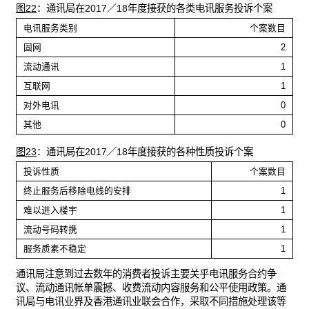
图22
：通讯局在2017／18年度接获的各类电讯服务投诉个案
电讯服务类别
个案数目
固网
2
流动通讯
1
互联网
1
对外电讯
0
其他
0
图23
：通讯局在2017／18年度接获的各种性质投诉个案
投诉性质
个案数目
终止服务后移除电线的安排
1
难以进入楼宇
1
流动号码转携
1
服务质素不稳定
1
通讯局注意到过去数年的消费者投诉主要关乎电讯服务合约争
议、流动通讯帐单震撼、收费流动内容服务和公平使用政策。通
讯局与电讯业界及香港通讯业联会合作，采取不同措施处理该等