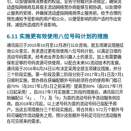
引，以加强保障消费者的权益。业务守则载列多项规定，确保流
动虚拟网络商及其宿主流动网络营办商能够互相协调，以处理停
止服务的安排，并确保流动虚拟网络商停止服务前，给予合理的
预先通知予受影响的用户和公众，以便受影响的用户适时作出安
排，减低所造成的不良影响。
6.11 实施更有效使用八位号码计划的措施
通讯局已于2015年10月至12月进行公众咨询，就五项建议措施征
询公众意见，务求透过更有效使用八位号码计划，以满足日增的
流动号码需求。经考虑业界及有兴趣人士的意见，加上有需要确
保有足够的号码资源可供使用，以配合未来5G流动技术的发展，
通讯局于2016年6月24日公布决定采用全部五项建议措施，并分
三个阶段实施。第一阶段及第二阶段分别于2017年1月1日及7月1
日顺利实施，营办商在获编配额外号码前须符合的使用率门槛已
由70%（在2017年1月1日之前采用）提高至80%（由2017年7月
1日起采用）。自2017年7月实施第二阶段的措施后，通讯局已开
始编配以「4」、「7」及「8」为首的流动号码予流动服务供应
商。由2018年2月起，以上述号码为首的流动号码已指配予用
户。当这五项措施分三个阶段实施后，将合共有1 572万个额外号
码可编配作流动服务之用，预计这些额外号码足可应付流动服务
在可见将来的需求。