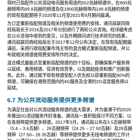
现时已指配作公共流动电讯服务用途的552兆赫频谱中，在900兆
赫频带内49.8兆赫的频谱及在1800兆赫频带内148.8兆赫的频谱
的现有指配期将于2020年11月至2021年9月期间届满。
为订定重新指配频谱及相关的频谱使用费的安排，通讯局联同商
经局局长于2016及2017年分别进行了两轮公众咨询。经详细考虑
在公众咨询中收到的意见，以及外聘顾问进行技术研究的结果，
通讯局联同商经局局长于2017年12月公布决定，在现有指配期届
满后，采用行政指配兼市场主导的混合模式重新指配频谱，并公
布就相关频谱使用费安排所作的决定。
混合模式最能达至重新指配频谱的四个目标，即确保客户服务得
以延续、善用频谱、促进有效竞争，以及鼓励投资和推广创新服
务。此外，通过赋予现有频谱受配人优先权以获重新指配40%的
频谱，可确保在港铁范围内的4G服务及全港的2G话音服务得以
延续。
6.7 为公共流动服务提供更多频谱
为满足社会对公共流动服务频谱的庞大需求，并为香港于约2020
年推出5G流动服务作好准备，通讯局一直积极探讨不同方案，以
在各频带提供更多频谱。2017年3月，通讯局公布在3.5吉赫频带
（3.4 – 3.6吉赫）、26吉赫频带（24.25 – 27.50吉赫）及28吉赫
频带（27.50– 28.35吉赫）等频带提供更多无线电频谱的工作计