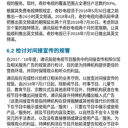
视的服务。现时，奇妙电视的覆盖范围占全港住户总数约93%。
根据其免费电视牌照规定，奇妙电视须于2018年5月30日或之前
推出一条24小时英文频道。2018年4月，奇妙电视向通讯局申请
把推出英文频道的期限延长两个月至2018年7月30日。考虑到这
宗个案的独特情况，通讯局给予奇妙电视两个月的宽限期，让其
能顺利推出英文频道。奇妙电视已于2018年7月30日推出其英文
频道。
6.2 检讨对间接宣传的规管
在2017／18年度，通讯局就电视节目服务中的间接宣传和殡仪馆
及相关服务广告的规管进行检讨，目的是为持牌机构提供更佳的
营商环境，并同时保障观众和听众的利益。
通讯局在完成检讨后修订相关的业务守则，以放宽对间接宣传的
规管。由2018年7月27日起，除新闻节目、时事节目、儿童节
目、教育节目、宗教仪式及其他崇拜节目外，持牌机构获准在电
视节目中播出间接宣传。通讯局容许持牌机构播出植入式广告
（这类间接宣传是指持牌机构在获得报酬或其他有值代价的情况
下在节目中展示或使用产品／服务），只要在节目中展示或使用
产品／服务时，顾及节目的内容及类别，以自然及不会令人觉得
突兀的手法表达，以及没有直接推销或建议使用产品／服务。为
保障观众的利益，持牌机构须在节目开始前清楚告知观众节目中