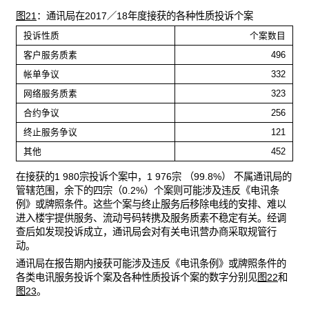
图21
：通讯局在2017／18年度接获的各种性质投诉个案
投诉性质
个案数目
客户服务质素
496
帐单争议
332
网络服务质素
323
合约争议
256
终止服务争议
121
其他
452
在接获的1 980宗投诉个案中，1 976宗 （99.8%） 不属通讯局的
管辖范围，余下的四宗（0.2%）个案则可能涉及违反《电讯条
例》或牌照条件。这些个案与终止服务后移除电线的安排、难以
进入楼宇提供服务、流动号码转携及服务质素不稳定有关。经调
查后如发现投诉成立，通讯局会对有关电讯营办商采取规管行
动。
通讯局在报告期内接获可能涉及违反《电讯条例》或牌照条件的
各类电讯服务投诉个案及各种性质投诉个案的数字分别见
图22
和
图23
。