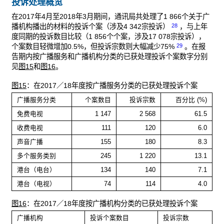
投诉处理概览
在2017年4月至2018年3月期间，通讯局共处理了1 866个关于广
28
播机构播出的材料的投诉个案（涉及4 342宗投诉）
，与上年
度同期的投诉数目比较（1 856个个案，涉及17 078宗投诉），
29
个案数目轻微增加0.5%，但投诉宗数则大幅减少75%
。在报
告期内按广播服务和广播机构分类的已获处理投诉个案数字分别
见
图15
和
图16
。
图15
：在2017／18年度按广播服务分类的已获处理投诉个案
广播服务分类
个案数目
投诉宗数
百分比 (%)
免费电视
1 147
2 568
61.5
收费电视
111
120
6.0
声音广播
155
180
8.3
多个服务类别
245
1 220
13.1
港台（电台）
134
140
7.1
港台（电视）
74
114
4.0
图16
：在2017／18年度按广播机构分类的已获处理投诉个案
广播机构
投诉个案数目
投诉宗数