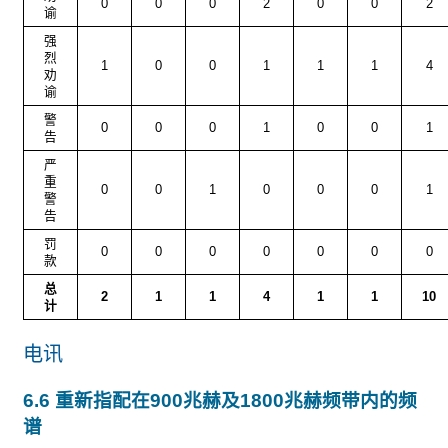
0
0
0
2
0
0
2
谕
强
烈
1
0
0
1
1
1
4
劝
谕
警
0
0
0
1
0
0
1
告
严
重
0
0
1
0
0
0
1
警
告
罚
0
0
0
0
0
0
0
款
总
2
1
1
4
1
1
10
计
电讯
6.6 重新指配在900兆赫及1800兆赫频带内的频
谱