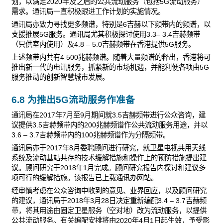
划，以满足2020年及之后的公共流动服务（包括5G流动服务）
需求。通讯局一直积极跟进工作计划的实施情况。
通讯局亦致力寻找更多频谱，特别是6吉赫以下频带内的频谱，以
支援推展5G服务。通讯局尤其积极探讨使用3.3– 3.4吉赫频带
（只供室内使用）及4.8 – 5.0吉赫频带在香港提供5G服务。
上述频带内共有4 500兆赫频谱。随着大量频谱的释出，香港将可
推出新一代的电讯服务，抓紧新的市场机遇，并能利便各项由5G
服务推动的创新智慧城市发展。
6.8 为推出5G流动服务作准备
通讯局在2017年7月至9月期间就3.5吉赫频带进行公众咨询，建
议提供3.5吉赫频带内的200兆赫频谱作公共流动服务用途，并以
3.6 – 3.7吉赫频带内的100兆赫频谱作为分隔频带。
通讯局亦于2017年8月委聘顾问进行研究，就卫星电视共用天线
系统及流动基站共存的技术缓解措施和操作上的预防措施提出建
议。顾问研究于2018年1月完成。顾问研究报告内探讨和建议多
项可行的缓解措施。该报告已上载通讯办网站。
经审慎考虑在公众咨询中收到的意见、业界回应，以及顾问研究
的建议，通讯局于2018年3月28日决定重新编配3.4 – 3.7吉赫频
带，将其用途由固定卫星服务（空对地）改为流动服务，以提供
公共流动服务。有关编配安排将由2020年4月1日起生效，予受影