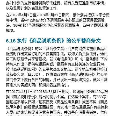
办对计划的支持包括赞助所需经费、按有关受理准则审核申请，
以及监察计划的表现和管治工作。
在2017年4月1日至2018年3月31日期间，该计划共接获82宗合资
格申请，当中42宗在转介予调解服务中心跟进前已获得圆满解
决，36宗转介予调解服务中心后获得圆满解决，四宗个案则未能
解决。
6.16 执行《商品说明条例》的公平营商条文
《商品说明条例》的公平营商条文禁止商户向消费者提供货品和
服务时作出某些订明的不良营商手法。除海关负责执法外，通讯
局同时获赋予共享管辖权，就《电讯条例》和《广播条例》下的
持牌人作出与提供电讯服务或广播服务有直接关连的营业行为，
按《商品说明条例》的公平营商条文执法。两个执法机关已签订
谅解备忘录（备忘录），以协调双方在《商品说明条例》的公平
营商条文下履行各自的职能，并已发出一套执法指引，就公平营
商条文的实施向商户和消费者提供指引。
在2017年4月1日至2018年3月31日期间，通讯局共处理429宗根
据《商品说明条例》提出的投诉个案。在这些个案中，有353宗
因证据不足以怀疑／证实违反《商品说明条例》或因不属《商品
说明条例》的规管范围而结案；有26宗个案在通讯局向有关持牌
人发出劝谕信敦促其注意有关事宜，并改善向消费者销售、供应