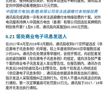
式经营、维持和提供良好、有效率及连续不断的服务。通讯局决
定向中国移动香港施加15万元罚款。
中国南方电信(香港)有限公司非法逃避缴付本地接驳费
通讯局完成调查一宗有关非法逃避缴付本地接驳费的个案。对外
电讯服务持牌人中国南方电信（香港）有限公司因违反其牌照的
特别条件第7.1及8.1项，通讯局向其施加65,000元罚款。
6.21 惩处商业电子讯息发送人
在2017年4月至2018年3月期间，通讯局收到677宗怀疑违反《非
应邀电子讯息条例》的举报，较上年度收到的803宗举报数目减
少约16%。通讯办在处理该等举报时，会视乎情况，向初犯者发
出劝谕信解释《非应邀电子讯息条例》的规定，或向涉及较严重
个案的商业电子讯息发送人发出警告信。在报告期内，通讯办合
共发出198封劝谕信及41封警告信。如有个别发送人持续违反
《非应邀电子讯息条例》，通讯局会依据该条例发出执行通知，
指示发送人采取措施纠正违例行为。任何人不遵从向其送达的执
行通知，第一次定罪最高可处罚款10万元。通讯局于2017／18年
度并无发出执行通知。