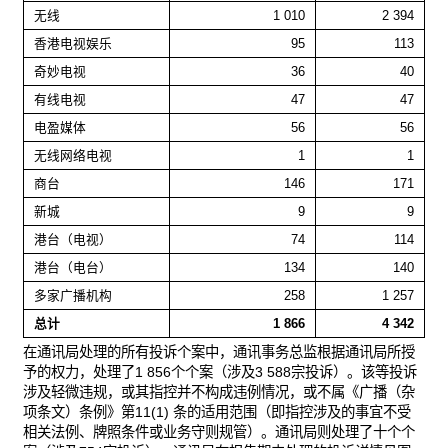
无线
1 010
2 394
香港电视娱乐
95
113
奇妙电视
36
40
有线电视
47
47
电盈媒体
56
56
无线网络电视
1
1
商台
146
171
新城
9
9
港台（电视）
74
114
港台（电台）
134
140
多家广播机构
258
1 257
总计
1 866
4 342
在通讯局处理的所有投诉个案中，通讯事务总监根据通讯局所授
予的权力，处理了1 856个个案（涉及3 588宗投诉）。该等投诉
涉及轻微违规，或其指控并不构成违例情况，或不属《广播（杂
项条文）条例》第11(1) 条的适用范围（即指控涉及的事宜不受
相关法例、牌照条件或业务守则规管）。通讯局则处理了十个个