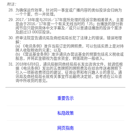
附注：
为确保运作效率，针对同一事宜或广播内容的类似投诉会归纳为
一个个案，作一并处理。
2017／18年度与2016／17年度所处理的投诉宗数相差甚大，主要
是由于2016／17年度一个有关无线当时的「J5」台播放的部分新
闻节目只提供简体中文字幕及／或只以普通话播放的投诉个案涉
及超过13 000宗投诉。
终审法院宣告通讯局及商经局局长犯了法律上的错误，错误地理
解：
(a) 《电讯条例》准许当局订定的牌照费，可以包括实质上是对持
牌人收取税收的元素；以及
(b) 《营运基金条例》准许通讯办营运基金的预算包括名义税收或
股息，并将此金额视为盈余资金，转拨政府一般收入。
2018年6月8日，通讯局联同商经局局长发出咨询文件，就调低根
据《电讯条例》发出的五类牌照的牌照费及在综合传送者牌照下
引入一项新收费项目的建议，征询业界和有兴趣人士的意见。通
讯局及商经局局长就有关事宜作出最终决定前，会考虑在公众咨
询中所收到的意见。
重要告示
私隐政策
网页指南