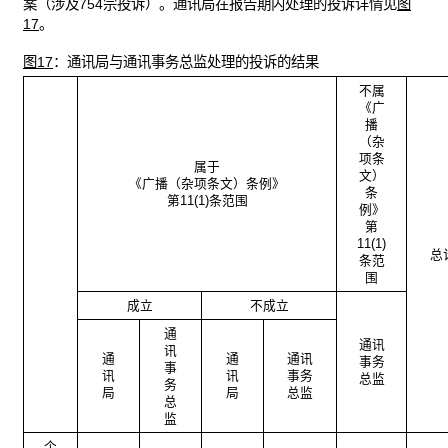
案（涉及754宗投诉）。通讯局在报告期内处理的投诉详情见
图
17
。
图17
：通讯局与通讯事务总监处理的投诉的结果
不属
《广
播
（杂
项条
属于
文）
《广播（杂项条文）条例》
条
第11(1)条范围
例》
第
11(1)
总
条范
围
成立
不成立
通
通讯
讯
通
通
通讯
事务
事
讯
讯
事务
总监
务
局
局
总监
总
监
个