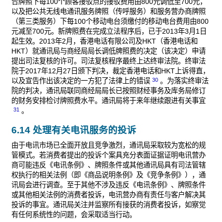
合牌照下每100个顾客接驳点的接驳费用由800元调低至700元，
以及把公共无线电通讯服务牌照（传呼服务）和服务营办商牌照
（第三类服务）下每100个移动电台须缴付的移动电台费用由800
元减至700元。新牌照费在完成立法程序后，已于2013年3月1日
起生效。2013年2月，香港电话有限公司及HKT（香港电话和
HKT）就通讯局与商经局局长调低牌照费的决定（该决定）申请
提出司法复核的许可。司法复核程序最终上达终审法院。终审法
院于2017年12月27日颁下判决，裁定香港电话和HKT上诉得直，
30
以及宣告作出该决定的一方犯了法律上的错误
。为落实终审法
院的判决，通讯局联同商经局局长已按照财经事务及库务局修订
的财务安排检讨牌照费水平。通讯局将于来年继续跟进有关事宜
31
。
6.14 处理有关电讯服务的投诉
由于电讯市场已全面开放且竞争激烈，通讯局采取较为宽松的规
管模式。若消费者提出的投诉个案具充分表面证据证明电讯营办
商可能违反《电讯条例》、牌照条件或其他通讯局具有司法管辖
权执行的相关法例（即《商品说明条例》及《竞争条例》），通
讯局会进行调查。至于其他不涉及违反《电讯条例》、牌照条件
或其他相关法例的消费者投诉，电讯营办商有责任与客户解决其
投诉的事宜。通讯局关注并监察所有接获的消费者投诉，如察觉
有任何系统性的问题，会采取适当行动。