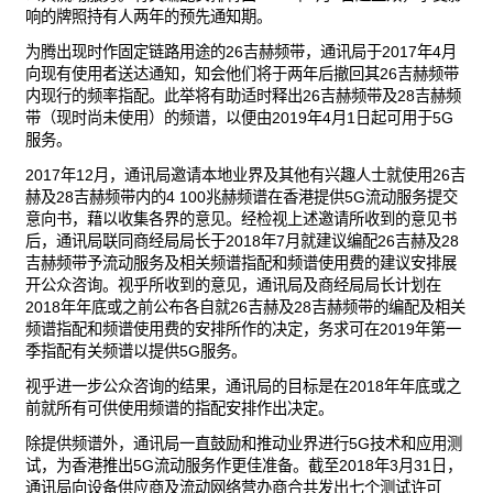
响的牌照持有人两年的预先通知期。
为腾出现时作固定链路用途的26吉赫频带，通讯局于2017年4月
向现有使用者送达通知，知会他们将于两年后撤回其26吉赫频带
内现行的频率指配。此举将有助适时释出26吉赫频带及28吉赫频
带（现时尚未使用）的频谱，以便由2019年4月1日起可用于5G
服务。
2017年12月，通讯局邀请本地业界及其他有兴趣人士就使用26吉
赫及28吉赫频带内的4 100兆赫频谱在香港提供5G流动服务提交
意向书，藉以收集各界的意见。经检视上述邀请所收到的意见书
后，通讯局联同商经局局长于2018年7月就建议编配26吉赫及28
吉赫频带予流动服务及相关频谱指配和频谱使用费的建议安排展
开公众咨询。视乎所收到的意见，通讯局及商经局局长计划在
2018年年底或之前公布各自就26吉赫及28吉赫频带的编配及相关
频谱指配和频谱使用费的安排所作的决定，务求可在2019年第一
季指配有关频谱以提供5G服务。
视乎进一步公众咨询的结果，通讯局的目标是在2018年年底或之
前就所有可供使用频谱的指配安排作出决定。
除提供频谱外，通讯局一直鼓励和推动业界进行5G技术和应用测
试，为香港推出5G流动服务作更佳准备。截至2018年3月31日，
通讯局向设备供应商及流动网络营办商合共发出七个测试许可