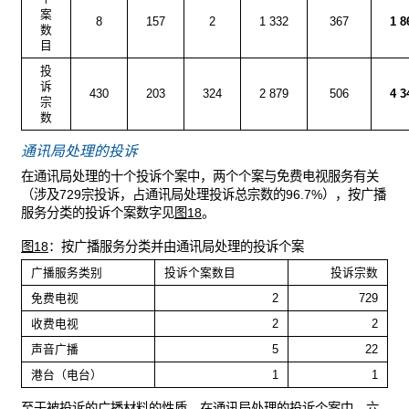
案
8
157
2
1 332
367
1 8
数
目
投
诉
430
203
324
2 879
506
4 3
宗
数
通讯局处理的投诉
在通讯局处理的十个投诉个案中，两个个案与免费电视服务有关
（涉及729宗投诉，占通讯局处理投诉总宗数的96.7%），按广播
服务分类的投诉个案数字见
图18
。
图18
：按广播服务分类并由通讯局处理的投诉个案
广播服务类别
投诉个案数目
投诉宗数
免费电视
2
729
收费电视
2
2
声音广播
5
22
港台（电台）
1
1
至于被投诉的广播材料的性质，在通讯局处理的投诉个案中，六