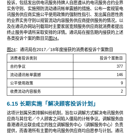
投诉，包括发出供电讯服务持牌人自愿遵从的电讯服务合约业界
实务守则、实施预防流动通讯帐单震撼的措施、公布一套规管电
讯服务供应商实施公平使用政策的强制性指引、发出属自愿性质
的业界实务守则以规管流动内容服务供应商提供服务的情况，以
及在通讯办网站刊载现时主要家居宽频服务供应商就消费者提出
终止服务申请所采取安排的详情。通讯局在报告期内接获的上述
各类投诉个案的数目见
图24
。
图24
：通讯局在2017／18年度接获的消费者投诉个案数目
消费者投诉类别
投诉个案数目
合约争议
377
流动通讯帐单震撼
146
公平使用政策
9
收费流动内容服务
2
6.15 长期实施「解决顾客投诉计划」
这项计划属另类排解纠纷机制，旨在以调解方式解决电讯服务供
应商与其住宅／个人顾客之间陷入僵局的计帐争议。调解服务由
香港通讯业联会成立的独立调解服务中心（调解服务中心）负责
提供，而香港所有主要的电讯服务供应商均自愿参与计划。通讯