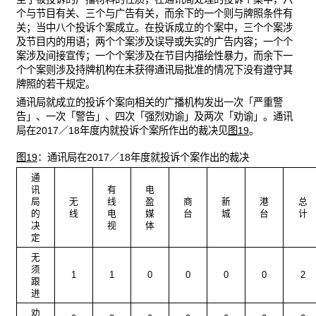
个与节目有关、三个与广告有关，而余下的一个则与牌照条件有
关；当中八个投诉个案成立。在投诉成立的个案中，三个个案涉
及节目内的用语；两个个案涉及误导或失实的广告内容；一个个
案涉及间接宣传；一个个案涉及在节目内描绘性暴力，而余下一
个个案则涉及持牌机构在未获得通讯局批准的情况下没有遵守其
牌照的若干规定。
通讯局就成立的投诉个案向相关的广播机构发出一次「严重警
告」、一次「警告」、四次「强烈劝谕」及两次「劝谕」。通讯
局在2017／18年度内就投诉个案所作出的裁决见
图19
。
图19
：通讯局在2017／18年度就投诉个案作出的裁决
通
讯
有
电
局
无
线
盈
商
新
港
总
的
线
电
媒
台
城
台
计
决
视
体
定
无
须
1
1
0
0
0
0
2
跟
进
劝