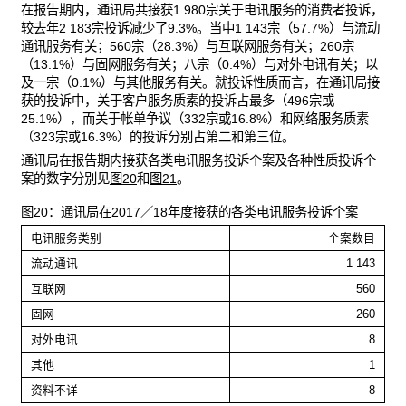
在报告期内，通讯局共接获1 980宗关于电讯服务的消费者投诉，
较去年2 183宗投诉减少了9.3%。当中1 143宗（57.7%）与流动
通讯服务有关；560宗（28.3%）与互联网服务有关；260宗
（13.1%）与固网服务有关；八宗（0.4%）与对外电讯有关；以
及一宗（0.1%）与其他服务有关。就投诉性质而言，在通讯局接
获的投诉中，关于客户服务质素的投诉占最多（496宗或
25.1%），而关于帐单争议（332宗或16.8%）和网络服务质素
（323宗或16.3%）的投诉分别占第二和第三位。
通讯局在报告期内接获各类电讯服务投诉个案及各种性质投诉个
案的数字分别见
图20
和
图21
。
图20
：通讯局在2017／18年度接获的各类电讯服务投诉个案
电讯服务类别
个案数目
流动通讯
1 143
互联网
560
固网
260
对外电讯
8
其他
1
资料不详
8