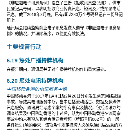
《非应邀电子讯息条例》设立了三份《拒收讯息登记册》，供市
民登记其号码，以表明拒收商业传真讯息、短讯及／或预录电话
讯息。截至2018年3月底，已有超过280万个号码登记在三份登记
册上。
通讯局会继续监察商业电子讯息发送人遵守《非应邀电子讯息条
例》的情况，并理顺程序，以便更有效执法。
主要规管行动
6.19 惩处广播持牌机构
在报告期内，通讯局并无对广播持牌机构作出重大惩处。
6.20 惩处电讯持牌机构
中国移动香港的电讯服务中断
中国移动香港于2017年1月4日及2月26日分别发生两宗网络故障
事故，导致其电讯服务中断，当中包括流动话音、数据及多媒体
讯息服务。通讯局经考虑个案的所有事实及情况，包括通讯办的
调查结果及中国移动香港的申述后，认为中国移动香港在该两宗
事故中均未有遵从其综合传送者牌照（牌照号码002号）的一般
条件第5.1项的要求，该项条件规定持牌人必须以通讯局满意的方