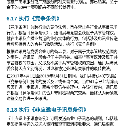
或推广电讯服务或广播服务的相关营业行为后，亦已结案。至于
余下的50宗个案则仍在不同阶段处理中。
6.17 执行《竞争条例》
《竞争条例》为跨行业的竞争法例，旨在禁止各行业从事反竞争
行为。根据《竞争条例》，通讯局与竞委会获赋予共享管辖权，
就在电讯及广播业营运的业务实体的行为，包括涉及电讯业传送
者牌照持有人的合并与收购活动，执行《竞争条例》。
根据通讯局与竞委会签订的备忘录，对于属于共享管辖权范围内
的事件，通讯局一般会担任主导机关。如某些事宜既涉及属于共
享管辖权的范围，又涉及不属于共享管辖权的范围，通讯局与竞
委会将因应个别情况，讨论和协定处理有关事件的最佳做法。
在2017年4月1日至2018年3月31日期间，我们共接获43宗根据
《竞争条例》提出的投诉及／或查询个案，当中41宗已经结案而
毋须作进一步跟进，两宗个案仍在处理中。在该年度内，通讯局
亦根据《竞争条例》的合并守则检视两宗交易，最终认为毋须就
这些交易作进一步跟进。
6.18 执行《非应邀电子讯息条例》
《非应邀电子讯息条例》订明发送商业电子讯息的规则，包括规
定须提供准确的发送人资料和遵守取消接收要求。通讯局根据