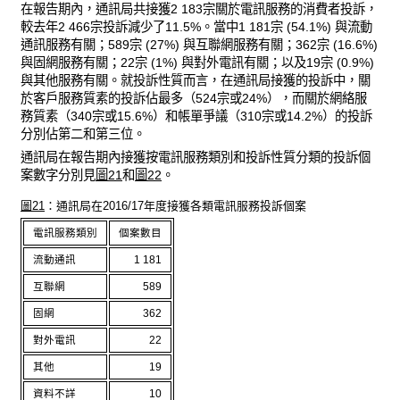
在報告期內，通訊局共接獲2 183宗關於電訊服務的消費者投訴，
較去年2 466宗投訴減少了11.5%。當中1 181宗 (54.1%) 與流動
通訊服務有關；589宗 (27%) 與互聯網服務有關；362宗 (16.6%)
與固網服務有關；22宗 (1%) 與對外電訊有關；以及19宗 (0.9%)
與其他服務有關。就投訴性質而言，在通訊局接獲的投訴中，關
於客戶服務質素的投訴佔最多（524宗或24%），而關於網絡服
務質素（340宗或15.6%）和帳單爭議（310宗或14.2%）的投訴
分別佔第二和第三位。
通訊局在報告期內接獲按電訊服務類別和投訴性質分類的投訴個
案數字分別見
圖21
和
圖22
。
圖21
：通訊局在2016/17年度接獲各類電訊服務投訴個案
電訊服務類別
個案數目
流動通訊
1 181
互聯網
589
固網
362
對外電訊
22
其他
19
資料不詳
10