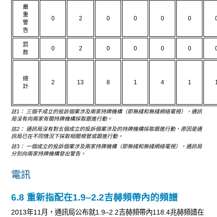
嚴
重
0
2
0
0
0
0
警
告
罰
0
2
0
0
0
0
款
總
2
13
8
1
4
1
計
註1： 三個不成立的投訴個案涉及兩家持牌機構（即無綫和無綫網絡電視），通訊
局沒有向兩家有關持牌機構採取跟進行動。
註2： 通訊局沒有對五個成立的投訴個案涉及的持牌機構採取跟進行動，原因是通
訊局已在不同情況下採取相關規管或跟進行動。
註3： 一個成立的投訴個案涉及兩家持牌機構（即無綫和無綫網絡電視），通訊局
分別向兩家持牌機構發出警告。
電訊
6.8 重新指配在1.9–2.2吉赫頻帶內的頻譜
2013年11月，通訊局公布就1.9–2.2吉赫頻帶內118.4兆赫頻譜在