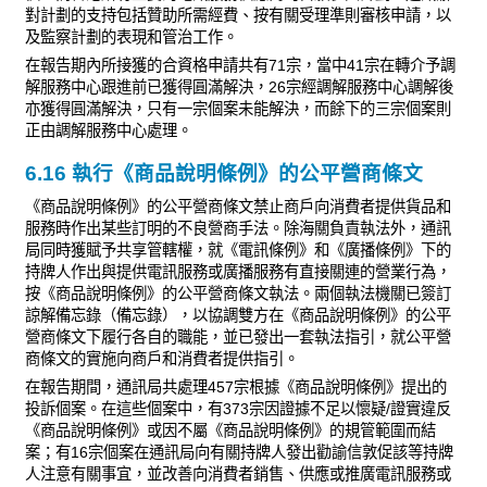
對計劃的支持包括贊助所需經費、按有關受理準則審核申請，以
及監察計劃的表現和管治工作。
在報告期內所接獲的合資格申請共有71宗，當中41宗在轉介予調
解服務中心跟進前已獲得圓滿解決，26宗經調解服務中心調解後
亦獲得圓滿解決，只有一宗個案未能解決，而餘下的三宗個案則
正由調解服務中心處理。
6.16 執行《商品說明條例》的公平營商條文
《商品說明條例》的公平營商條文禁止商戶向消費者提供貨品和
服務時作出某些訂明的不良營商手法。除海關負責執法外，通訊
局同時獲賦予共享管轄權，就《電訊條例》和《廣播條例》下的
持牌人作出與提供電訊服務或廣播服務有直接關連的營業行為，
按《商品說明條例》的公平營商條文執法。兩個執法機關已簽訂
諒解備忘錄（備忘錄），以協調雙方在《商品說明條例》的公平
營商條文下履行各自的職能，並已發出一套執法指引，就公平營
商條文的實施向商戶和消費者提供指引。
在報告期間，通訊局共處理457宗根據《商品說明條例》提出的
投訴個案。在這些個案中，有373宗因證據不足以懷疑/證實違反
《商品說明條例》或因不屬《商品說明條例》的規管範圍而結
案；有16宗個案在通訊局向有關持牌人發出勸諭信敦促該等持牌
人注意有關事宜，並改善向消費者銷售、供應或推廣電訊服務或