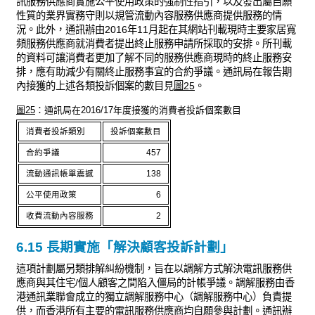
訊服務供應商實施公平使用政策的強制性指引，以及發出屬自願
性質的業界實務守則以規管流動內容服務供應商提供服務的情
況。此外，通訊辦由2016年11月起在其網站刊載現時主要家居寬
頻服務供應商就消費者提出終止服務申請所採取的安排。所刊載
的資料可讓消費者更加了解不同的服務供應商現時的終止服務安
排，應有助減少有關終止服務事宜的合約爭議。通訊局在報告期
內接獲的上述各類投訴個案的數目見
圖25
。
圖25
：通訊局在2016/17年度接獲的消費者投訴個案數目
消費者投訴類別
投訴個案數目
合約爭議
457
流動通訊帳單震撼
138
公平使用政策
6
收費流動內容服務
2
6.15 長期實施「解決顧客投訴計劃」
這項計劃屬另類排解糾紛機制，旨在以調解方式解決電訊服務供
應商與其住宅/個人顧客之間陷入僵局的計帳爭議。調解服務由香
港通訊業聯會成立的獨立調解服務中心（調解服務中心）負責提
供，而香港所有主要的電訊服務供應商均自願參與計劃。通訊辦