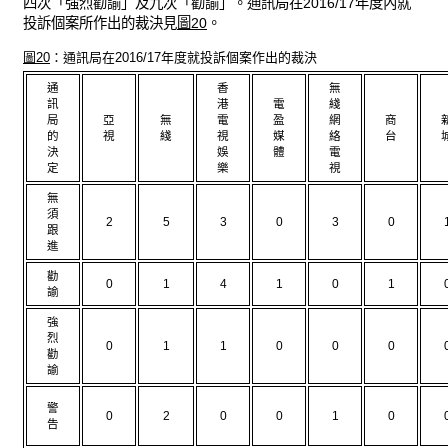
四次「強烈勸諭」及九次「勸諭」。通訊局在2016/17年度內就
投訴個案所作出的裁決見
圖20
。
圖20
：通訊局在2016/17年度就投訴個案作出的裁決
通
香
無
訊
港
電
綫
局
亞
無
電
盈
網
商
的
視
綫
視
媒
絡
台
決
娛
體
電
定
樂
視
無
須
2
5
3
0
3
0
跟
進
勸
0
1
4
1
0
1
諭
強
烈
0
1
1
0
0
0
勸
諭
警
0
2
0
0
1
0
告