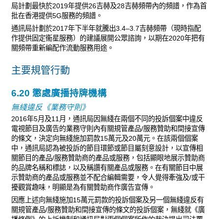
局計劃最快於2019年提供26吉赫及28吉赫頻帶內的頻譜，作為首
批在香港提供5G服務的頻譜。
通訊局計劃於2017年下半年就騰出3.4–3.7吉赫頻帶（現時指配
作提供固定衞星服務）的建議展開公眾諮詢，以期在2020年把有
關頻帶重新編配作流動服務用途。
主要規管行動
6.20 懲處廣播持牌機構
無綫違反《業務守則》
2016年5月及11月，通訊局因無綫在兩個不同的投訴個案中違反
電視節目及廣告的業務守則內有關規管產品/服務贊助和間接宣傳
的條文，決定向無綫施加罰款15萬元及20萬元。在該兩個個案
中，通訊局認為被投訴的節目環節或節目屬刻意設計，以宣傳相
關節目的產品/服務贊助商的產品或服務，包括顯眼地展示贊助商
的品牌名稱和標誌，以及稱讚有關產品或服務。在有關節目中展
示贊助商的產品或服務並不配合編輯需要，令人覺得牽強及/或干
擾觀賞趣味，明顯是為有關贊助商作廣告宣傳。
因應上述向無綫施加15萬元罰款的投訴個案及另一個無綫違反有
關規管產品/服務贊助和間接宣傳的條文的投訴個案，無綫就《廣