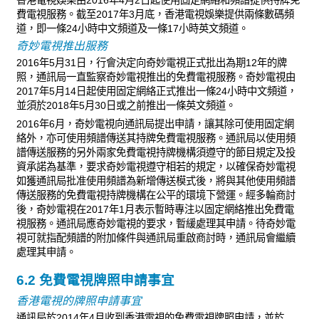
香港電視娛樂由2016年4月2日起使用固定網絡和頻譜提供持牌免
費電視服務。截至2017年3月底，香港電視娛樂提供兩條數碼頻
道，即一條24小時中文頻道及一條17小時英文頻道。
奇妙電視推出服務
2016年5月31日，行會決定向奇妙電視正式批出為期12年的牌
照，通訊局一直監察奇妙電視推出的免費電視服務。奇妙電視由
2017年5月14日起使用固定網絡正式推出一條24小時中文頻道，
並須於2018年5月30日或之前推出一條英文頻道。
2016年6月，奇妙電視向通訊局提出申請，讓其除可使用固定網
絡外，亦可使用頻譜傳送其持牌免費電視服務。通訊局以使用頻
譜傳送服務的另外兩家免費電視持牌機構須遵守的節目規定及投
資承諾為基準，要求奇妙電視遵守相若的規定，以確保奇妙電視
如獲通訊局批准使用頻譜為新增傳送模式後，將與其他使用頻譜
傳送服務的免費電視持牌機構在公平的環境下營運。經多輪商討
後，奇妙電視在2017年1月表示暫時專注以固定網絡推出免費電
視服務。通訊局應奇妙電視的要求，暫緩處理其申請。待奇妙電
視可就指配頻譜的附加條件與通訊局重啟商討時，通訊局會繼續
處理其申請。
6.2 免費電視牌照申請事宜
香港電視的牌照申請事宜
通訊局於2014年4月收到香港電視的免費電視牌照申請，並於