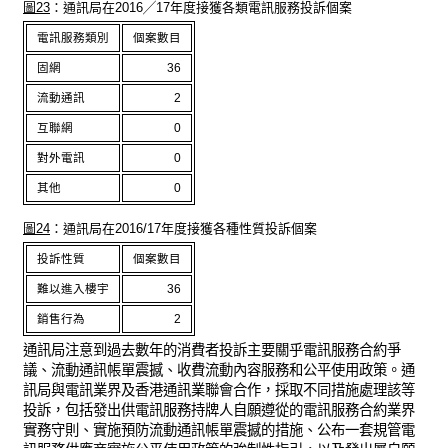
圖23
：通訊局在2016╱17年度接獲各類電訊服務投訴個案
電訊服務類別
個案數目
固網
36
流動通訊
2
互聯網
0
對外電訊
0
其他
0
圖24
：通訊局在2016/17年度接獲各種性質投訴個案
投訴性質
個案數目
難以進入樓宇
36
銷售行為
2
通訊局注意到過去數年的消費者投訴主要關乎電訊服務合約爭
議、流動通訊帳單震撼、收費流動內容服務和公平使用政策。通
訊局與電訊業界及香港通訊業聯會合作，採取不同措施處理該等
投訴，包括發出供電訊服務持牌人自願遵從的電訊服務合約業界
實務守則、實施預防流動通訊帳單震撼的措施、公布一套規管電