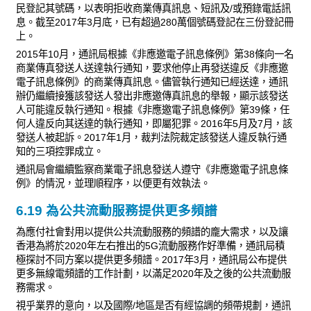
民登記其號碼，以表明拒收商業傳真訊息、短訊及/或預錄電話訊
息。截至2017年3月底，已有超過280萬個號碼登記在三份登記冊
上。
2015年10月，通訊局根據《非應邀電子訊息條例》第38條向一名
商業傳真發送人送達執行通知，要求他停止再發送違反《非應邀
電子訊息條例》的商業傳真訊息。儘管執行通知已經送達，通訊
辦仍繼續接獲該發送人發出非應邀傳真訊息的舉報，顯示該發送
人可能違反執行通知。根據《非應邀電子訊息條例》第39條，任
何人違反向其送達的執行通知，即屬犯罪。2016年5月及7月，該
發送人被起訴。2017年1月，裁判法院裁定該發送人違反執行通
知的三項控罪成立。
通訊局會繼續監察商業電子訊息發送人遵守《非應邀電子訊息條
例》的情況，並理順程序，以便更有效執法。
6.19 為公共流動服務提供更多頻譜
為應付社會對用以提供公共流動服務的頻譜的龐大需求，以及讓
香港為將於2020年左右推出的5G流動服務作好準備，通訊局積
極探討不同方案以提供更多頻譜。2017年3月，通訊局公布提供
更多無線電頻譜的工作計劃，以滿足2020年及之後的公共流動服
務需求。
視乎業界的意向，以及國際/地區是否有經協調的頻帶規劃，通訊