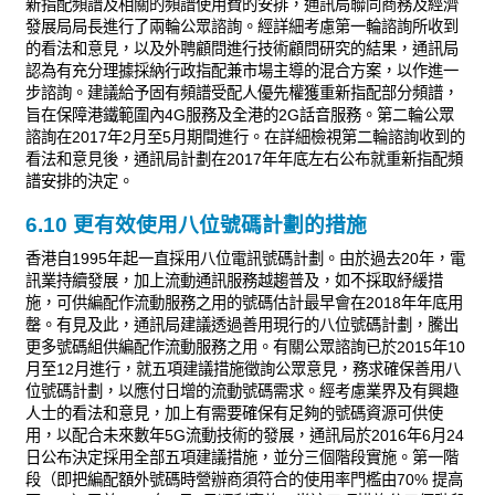
新指配頻譜及相關的頻譜使用費的安排，通訊局聯同商務及經濟
發展局局長進行了兩輪公眾諮詢。經詳細考慮第一輪諮詢所收到
的看法和意見，以及外聘顧問進行技術顧問研究的結果，通訊局
認為有充分理據採納行政指配兼市場主導的混合方案，以作進一
步諮詢。建議給予固有頻譜受配人優先權獲重新指配部分頻譜，
旨在保障港鐵範圍內4G服務及全港的2G話音服務。第二輪公眾
諮詢在2017年2月至5月期間進行。在詳細檢視第二輪諮詢收到的
看法和意見後，通訊局計劃在2017年年底左右公布就重新指配頻
譜安排的決定。
6.10 更有效使用八位號碼計劃的措施
香港自1995年起一直採用八位電訊號碼計劃。由於過去20年，電
訊業持續發展，加上流動通訊服務越趨普及，如不採取紓緩措
施，可供編配作流動服務之用的號碼估計最早會在2018年年底用
罄。有見及此，通訊局建議透過善用現行的八位號碼計劃，騰出
更多號碼組供編配作流動服務之用。有關公眾諮詢已於2015年10
月至12月進行，就五項建議措施徵詢公眾意見，務求確保善用八
位號碼計劃，以應付日增的流動號碼需求。經考慮業界及有興趣
人士的看法和意見，加上有需要確保有足夠的號碼資源可供使
用，以配合未來數年5G流動技術的發展，通訊局於2016年6月24
日公布決定採用全部五項建議措施，並分三個階段實施。第一階
段（即把編配額外號碼時營辦商須符合的使用率門檻由70% 提高