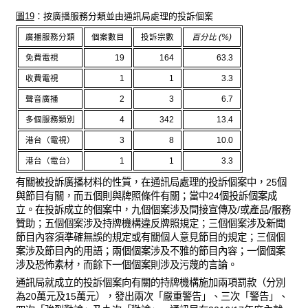
圖19
：按廣播服務分類並由通訊局處理的投訴個案
廣播服務分類
個案數目
投訴宗數
百分比 (%)
免費電視
19
164
63.3
收費電視
1
1
3.3
聲音廣播
2
3
6.7
多個服務類別
4
342
13.4
港台（電視）
3
8
10.0
港台（電台）
1
1
3.3
有關被投訴廣播材料的性質，在通訊局處理的投訴個案中，25個
與節目有關，而五個則與牌照條件有關；當中24個投訴個案成
立。在投訴成立的個案中，九個個案涉及間接宣傳及/或產品/服務
贊助；五個個案涉及持牌機構違反牌照規定；三個個案涉及新聞
節目內容須準確無誤的規定或有關個人意見節目的規定；三個個
案涉及節目內的用語；兩個個案涉及不雅的節目內容；一個個案
涉及恐怖素材，而餘下一個個案則涉及污蔑的言論。
通訊局就成立的投訴個案向有關的持牌機構施加兩項罰款（分別
為20萬元及15萬元），發出兩次「嚴重警告」、三次「警告」、