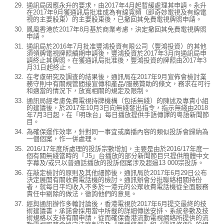
通訊局因應永升的要求，由2017年4月起暫緩處理其申請。永升
在2017年9月獲通訊局批准成為有線寬頻（即奇妙電視及有線電
視的主要股東）的主要股東後，已撤回其免費電視牌照申請。
鳳凰香港於2017年8月基於商業考慮，決定撤回其免費電視牌照
申請。
通訊局於2016年7月批准豐鴻投資有限公司（豐鴻投資）的其他
須領牌電視牌照續期申請後，豐鴻投資於2017年3月向通訊局申
請終止其牌照。在獲通訊局批准後，豐鴻投資的牌照由2017年3
月31日起終止。
在考慮研究及調查的結果後，通訊局在2017年9月宣佈會檢討業
務守則中有關規管間接宣傳和產品/服務贊助的條文，務求在可行
和適當的情況下，放寬相關的規定及限制。
通訊局經考慮免費電視持牌機構（包括無綫）的陳述及專責小組
的建議後，於2017年10月3日向無綫發出指令，指示無綫由2018
年7月3日起，在「明珠台」每日播放提供手語傳譯的粵語新聞節
目。
為確保運作效率，針對同一事宜或廣播內容的類似投訴會歸納為
一個個案，作一併處理。
2016/17年度所處理的投訴宗數增加，主要是由於2016/17年度一
個有關無綫當時的「J5」台播放的部分新聞節目只提供簡體中文
字幕及/或只以普通話播放的投訴個案涉及超過13 000宗投訴。
在敲定檢討的原則及其他細節後，通訊局於2017年6月29日公布
決定展開有關收費電話機的檢討。通訊辦會分批聯絡相關持份
者，就每日平均收入不多於一港元的公眾收費電話機從全面服務
責任中剔除的做法，徵詢他們的意見。
經與通訊辦作多輪討論後，香港電視於2017年6月提交最終的技
術建議書，承諾會採用當中所載的詳細傳送安排、系統參數及技
術規格以支持有關申請，從而確保香港流動電視網絡所提供的流