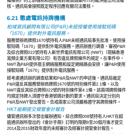
播條例》的上訴機制和通訊局對兩個個案所作的裁決提出司法覆
核。通訊局會按照既定程序回應有關司法覆核。
6.21 懲處電訊持牌機構
柏域資訊顧問有限公司(P&R)未經授權使用接駁短碼
「1670」提供對外電訊服務。
服務營辦商牌照1670號持有人P&R未經通訊局事先批准，使用接
駁短碼「1670」提供對外電訊服務。通訊辦進行調查，審視P&R
及綜合牌照022號持有人新世界電訊有限公司 (NWT)（現稱香港
寬頻企業方案有限公司）有否違反牌照條件的規定。在事件中，
NWT為P&R提供宿主網絡服務和設定網絡路由安排，讓P&R使用
接駁短碼「1670」提供對外電訊服務。
經考慮通訊辦的調查結果和P&R及NWT的申述後，通訊局裁定
P&R違反其服務營辦商牌照1670號的特別條件第2.1條，以及
NWT違反其綜合牌照022號的特別條件第4.1條。該兩項牌照條件
均規定持牌人須遵守香港號碼計劃的要求。通訊局決定分別向
P&R及NWT發出警告，告戒兩家公司須嚴格遵守其牌照條件。
HKT逾期提交規管會計報告
儘管通訊辦多次發出催辦通知，綜合牌照008號持有人HKT在超
逾通訊辦所發出的《會計手冊》訂明的限期9至20個月後才提交
2014及2015財政年度的未經審計及經審計規管會計報告。