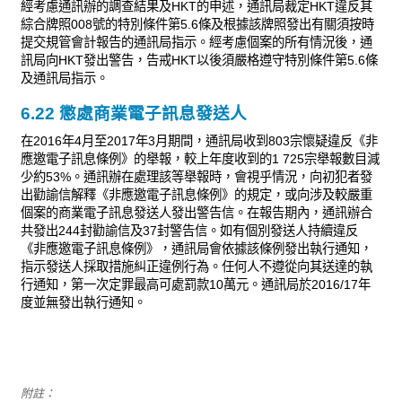
經考慮通訊辦的調查結果及HKT的申述，通訊局裁定HKT違反其
綜合牌照008號的特別條件第5.6條及根據該牌照發出有關須按時
提交規管會計報告的通訊局指示。經考慮個案的所有情況後，通
訊局向HKT發出警告，告戒HKT以後須嚴格遵守特別條件第5.6條
及通訊局指示。
6.22 懲處商業電子訊息發送人
在2016年4月至2017年3月期間，通訊局收到803宗懷疑違反《非
應邀電子訊息條例》的舉報，較上年度收到的1 725宗舉報數目減
少約53%。通訊辦在處理該等舉報時，會視乎情況，向初犯者發
出勸諭信解釋《非應邀電子訊息條例》的規定，或向涉及較嚴重
個案的商業電子訊息發送人發出警告信。在報告期內，通訊辦合
共發出244封勸諭信及37封警告信。如有個別發送人持續違反
《非應邀電子訊息條例》，通訊局會依據該條例發出執行通知，
指示發送人採取措施糾正違例行為。任何人不遵從向其送達的執
行通知，第一次定罪最高可處罰款10萬元。通訊局於2016/17年
度並無發出執行通知。
附註：