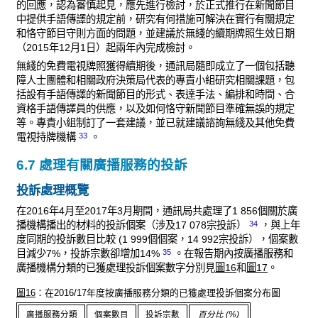
的回應，認為審慎起見，應先進行檢討，於正式推行在新聞節目
中提供手語傳譯的規定前，研究有何措施可解決在實行有關規定
和恪守節目守則方面的問題，並建議於無綫的續期牌照生效日期
（2015年12月1日）起兩年內完成檢討。
無綫的免費電視牌照獲得續期後，通訊局隨即成立了一個包括聽
障人士團體和相關政府決策局代表的專責小組研究相關課題，包
括設有手語傳譯的新聞節目的形式、表達手法、編排和時間、合
資格手語傳譯員的供應，以及如何恪守新聞節目準確無誤的規定
等。專責小組制訂了一套建議，並已就建議諮詢無綫及其他免費
33
電視持牌機構
。
6.7 處理有關廣播服務的投訴
投訴處理概覽
在2016年4月至2017年3月期間，通訊局共處理了1 856個關於廣
34
播機構播出的材料的投訴個案（涉及17 078宗投訴）
，與上年
度同期的投訴數目比較 (1 999個個案，14 992宗投訴），個案數
35
目減少7%，投訴宗數卻增加14%
。在報告期內按廣播服務和
廣播機構分類的已獲處理投訴個案數字分別見
圖16
和
圖17
。
圖16
：在2016/17年度按廣播服務分類的已獲處理投訴個案分布圖
廣播服務分類
個案數目
投訴宗數
百分比 (%)