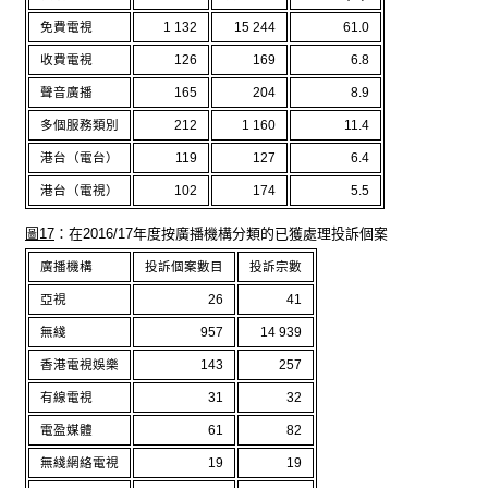
免費電視
1 132
15 244
61.0
收費電視
126
169
6.8
聲音廣播
165
204
8.9
多個服務類別
212
1 160
11.4
港台（電台）
119
127
6.4
港台（電視）
102
174
5.5
圖17
：在2016/17年度按廣播機構分類的已獲處理投訴個案
廣播機構
投訴個案數目
投訴宗數
亞視
26
41
無綫
957
14 939
香港電視娛樂
143
257
有線電視
31
32
電盈媒體
61
82
無綫網絡電視
19
19