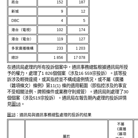
商台
152
187
新城
9
12
DBC
4
5
港台（電視）
102
174
港台（電台）
119
127
多家廣播機構
233
1 203
總計
1 856
17 078
在通訊局處理的所有投訴個案中，通訊事務總監根據通訊局所授
予的權力，處理了1 826個個案（涉及16 559宗投訴）。該等投
訴涉及輕微違規，或其指控並不構成違例情況，或不屬《廣播
（雜項條文）條例》第11(1) 條的適用範圍（即指控涉及的事宜
不受相關法例、牌照條件或業務守則規管）。通訊局則處理了30
個個案（涉及519宗投訴）。通訊局在報告期內處理的投訴詳情
見
圖18
。
圖18
：通訊局與通訊事務總監處理的投訴的結果
不屬
《廣播
（雜項
屬於