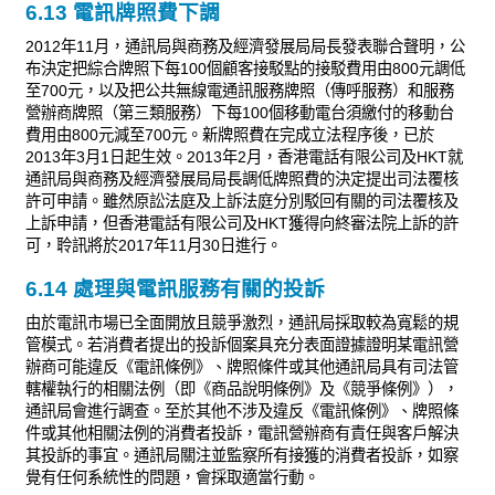
6.13 電訊牌照費下調
2012年11月，通訊局與商務及經濟發展局局長發表聯合聲明，公
布決定把綜合牌照下每100個顧客接駁點的接駁費用由800元調低
至700元，以及把公共無線電通訊服務牌照（傳呼服務）和服務
營辦商牌照（第三類服務）下每100個移動電台須繳付的移動台
費用由800元減至700元。新牌照費在完成立法程序後，已於
2013年3月1日起生效。2013年2月，香港電話有限公司及HKT就
通訊局與商務及經濟發展局局長調低牌照費的決定提出司法覆核
許可申請。雖然原訟法庭及上訴法庭分別駁回有關的司法覆核及
上訴申請，但香港電話有限公司及HKT獲得向終審法院上訴的許
可，聆訊將於2017年11月30日進行。
6.14 處理與電訊服務有關的投訴
由於電訊市場已全面開放且競爭激烈，通訊局採取較為寬鬆的規
管模式。若消費者提出的投訴個案具充分表面證據證明某電訊營
辦商可能違反《電訊條例》、牌照條件或其他通訊局具有司法管
轄權執行的相關法例（即《商品說明條例》及《競爭條例》），
通訊局會進行調查。至於其他不涉及違反《電訊條例》、牌照條
件或其他相關法例的消費者投訴，電訊營辦商有責任與客戶解決
其投訴的事宜。通訊局關注並監察所有接獲的消費者投訴，如察
覺有任何系統性的問題，會採取適當行動。