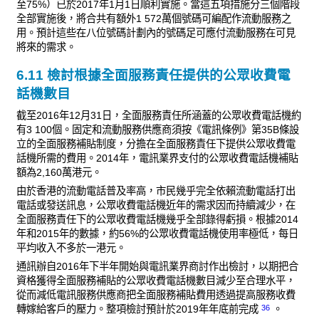
至75%）已於2017年1月1日順利實施。當這五項措施分三個階段
全部實施後，將合共有額外1 572萬個號碼可編配作流動服務之
用。預計這些在八位號碼計劃內的號碼足可應付流動服務在可見
將來的需求。
6.11 檢討根據全面服務責任提供的公眾收費電
話機數目
截至2016年12月31日，全面服務責任所涵蓋的公眾收費電話機約
有3 100個。固定和流動服務供應商須按《電訊條例》第35B條設
立的全面服務補貼制度，分擔在全面服務責任下提供公眾收費電
話機所需的費用。2014年，電訊業界支付的公眾收費電話機補貼
額為2,160萬港元。
由於香港的流動電話普及率高，市民幾乎完全依賴流動電話打出
電話或發送訊息，公眾收費電話機近年的需求因而持續減少，在
全面服務責任下的公眾收費電話機幾乎全部錄得虧損。根據2014
年和2015年的數據，約56%的公眾收費電話機使用率極低，每日
平均收入不多於一港元。
通訊辦自2016年下半年開始與電訊業界商討作出檢討，以期把合
資格獲得全面服務補貼的公眾收費電話機數目減少至合理水平，
從而減低電訊服務供應商把全面服務補貼費用透過提高服務收費
36
轉嫁給客戶的壓力。整項檢討預計於2019年年底前完成
。