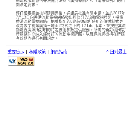
動電視服務會恪守法庭判決及《廣播條例》和《電訊條例》的相
關法定要求。
經仔細審視該技術建議書後，通訊局批准有關申請，並於2017年
7月13日向香港流動電視網絡發出經修訂的流動電視牌照，授權
香港流動電視網絡可把獲指配的8兆赫頻譜所使用的傳送制式更
改為數字視頻廣播－地面2制式之下的 T2 Lite 版本，並按照其流
動電視牌照所訂明的特定技術參數提供服務。所需的新訂/經修訂
牌照條件亦納入經修訂的流動電視牌照，以確保持牌機構在牌照
有效期內遵行有關規定。
重要告示
|
私隱政策
|
網頁指南
^ 回到最上