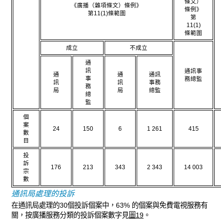
條文）
《廣播（雜項條文）條例》
條例》
第11(1)條範圍
第
11(1)
條範圍
成立
不成立
通
訊
通訊事
通
通
通訊
事
務總監
訊
訊
事務
務
局
局
總監
總
監
個
案
24
150
6
1 261
415
數
目
投
訴
176
213
343
2 343
14 003
宗
數
通訊局處理的投訴
在通訊局處理的30個投訴個案中，63% 的個案與免費電視服務有
關，按廣播服務分類的投訴個案數字見
圖19
。