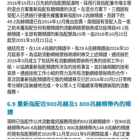
2016年10月21日先前的指配期屆滿時，採用行政指配兼巿場主導
的混合方案重新指配有關頻譜的決定。在混合方案下，三個固有
受配人已透過行使優先權獲重新指配69.2兆赫頻譜，而餘下的
49.2兆赫頻譜已在2014年12月推出拍賣。兩個固有受配人及一家
之前未獲指配任何有關頻譜的流動網絡營辦商成功投得該49.2兆
赫頻譜。全部有關頻譜的新指配期為15年，由2016年10月22日
起至2031年10月21日止。
總括而言，在118.4兆赫的頻譜中，有29.6兆赫頻譜由2016年10
月起易手。為協助流動網絡營辦商順利移交上述頻譜，通訊辦於
2015年3月成立了包括所有流動網絡營辦商代表的技術工作小
組，以協調重新指配頻譜所涉及的技術事宜，並討論相關的技術
安排。通過技術工作小組的努力及所有流動網絡營辦商的合作，
是次因重新指配頻譜而引致的頻譜移交已於2016年10月22日零時
零分順利及無縫地完成，令公眾人士可繼續享用暢通無阻的流動
服務。
6.9 重新指配在900兆赫及1 800兆赫頻帶內的頻
譜
現時已指配作公共流動電訊服務用途的552兆赫頻譜中，在900兆
赫頻帶內49.8兆赫的頻譜及在1 800兆赫頻帶內148.8兆赫的頻譜
的現有指配期將於2020年11月至2021年9月期間屆滿。為訂定重