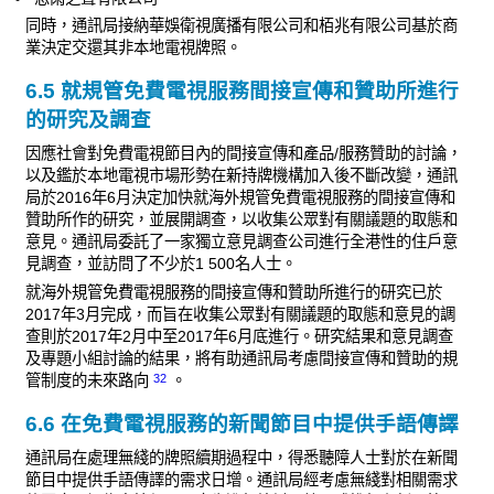
同時，通訊局接納華娛衛視廣播有限公司和栢兆有限公司基於商
業決定交還其非本地電視牌照。
6.5 就規管免費電視服務間接宣傳和贊助所進行
的研究及調查
因應社會對免費電視節目內的間接宣傳和產品/服務贊助的討論，
以及鑑於本地電視市場形勢在新持牌機構加入後不斷改變，通訊
局於2016年6月決定加快就海外規管免費電視服務的間接宣傳和
贊助所作的研究，並展開調查，以收集公眾對有關議題的取態和
意見。通訊局委託了一家獨立意見調查公司進行全港性的住戶意
見調查，並訪問了不少於1 500名人士。
就海外規管免費電視服務的間接宣傳和贊助所進行的研究已於
2017年3月完成，而旨在收集公眾對有關議題的取態和意見的調
查則於2017年2月中至2017年6月底進行。研究結果和意見調查
及專題小組討論的結果，將有助通訊局考慮間接宣傳和贊助的規
32
管制度的未來路向
。
6.6 在免費電視服務的新聞節目中提供手語傳譯
通訊局在處理無綫的牌照續期過程中，得悉聽障人士對於在新聞
節目中提供手語傳譯的需求日增。通訊局經考慮無綫對相關需求