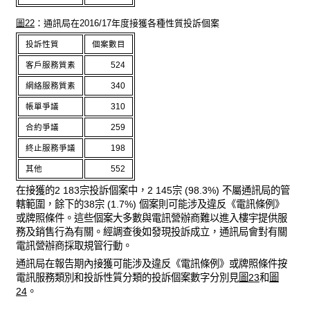
圖22
：通訊局在2016/17年度接獲各種性質投訴個案
投訴性質
個案數目
客戶服務質素
524
網絡服務質素
340
帳單爭議
310
合約爭議
259
終止服務爭議
198
其他
552
在接獲的2 183宗投訴個案中，2 145宗 (98.3%) 不屬通訊局的管
轄範圍，餘下的38宗 (1.7%) 個案則可能涉及違反《電訊條例》
或牌照條件。這些個案大多數與電訊營辦商難以進入樓宇提供服
務及銷售行為有關。經調查後如發現投訴成立，通訊局會對有關
電訊營辦商採取規管行動。
通訊局在報告期內接獲可能涉及違反《電訊條例》或牌照條件按
電訊服務類別和投訴性質分類的投訴個案數字分別見
圖23
和
圖
24
。