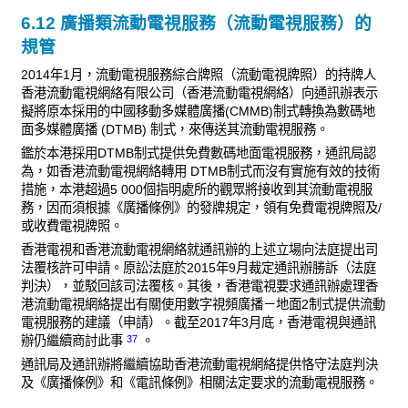
6.12 廣播類流動電視服務（流動電視服務）的
規管
2014年1月，流動電視服務綜合牌照（流動電視牌照）的持牌人
香港流動電視網絡有限公司（香港流動電視網絡）向通訊辦表示
擬將原本採用的中國移動多媒體廣播(CMMB)制式轉換為數碼地
面多媒體廣播 (DTMB) 制式，來傳送其流動電視服務。
鑑於本港採用DTMB制式提供免費數碼地面電視服務，通訊局認
為，如香港流動電視網絡轉用 DTMB制式而沒有實施有效的技術
措施，本港超過5 000個指明處所的觀眾將接收到其流動電視服
務，因而須根據《廣播條例》的發牌規定，領有免費電視牌照及/
或收費電視牌照。
香港電視和香港流動電視網絡就通訊辦的上述立場向法庭提出司
法覆核許可申請。原訟法庭於2015年9月裁定通訊辦勝訴（法庭
判決），並駁回該司法覆核。其後，香港電視要求通訊辦處理香
港流動電視網絡提出有關使用數字視頻廣播－地面2制式提供流動
電視服務的建議（申請）。截至2017年3月底，香港電視與通訊
37
辦仍繼續商討此事
。
通訊局及通訊辦將繼續協助香港流動電視網絡提供恪守法庭判決
及《廣播條例》和《電訊條例》相關法定要求的流動電視服務。