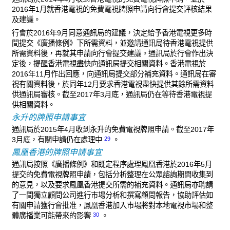
2016年1月就香港電視的免費電視牌照申請向行會提交評核結果
及建議。
行會於2016年9月同意通訊局的建議，決定給予香港電視更多時
間提交《廣播條例》下所需資料，並邀請通訊局待香港電視提供
所需資料後，再就其申請向行會提交建議。通訊局於行會作出決
定後，提醒香港電視盡快向通訊局提交相關資料。香港電視於
2016年11月作出回應，向通訊局提交部分補充資料。通訊局在審
視有關資料後，於同年12月要求香港電視盡快提供其餘所需資料
供通訊局審核。截至2017年3月底，通訊局仍在等待香港電視提
供相關資料。
永升的牌照申請事宜
通訊局於2015年4月收到永升的免費電視牌照申請。截至2017年
29
3月底，有關申請仍在處理中
。
鳳凰香港的牌照申請事宜
通訊局按照《廣播條例》和既定程序處理鳳凰香港於2016年5月
提交的免費電視牌照申請，包括分析整理在公眾諮詢期間收集到
的意見，以及要求鳳凰香港提交所需的補充資料。通訊局亦聘請
了一間獨立顧問公司進行市場分析和撰寫顧問報告，協助評估如
有關申請獲行會批准，鳳凰香港加入市場將對本地電視市場和整
30
體廣播業可能帶來的影響
。