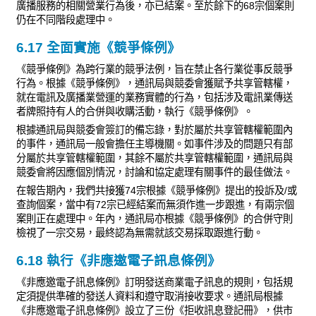
廣播服務的相關營業行為後，亦已結案。至於餘下的68宗個案則
仍在不同階段處理中。
6.17 全面實施《競爭條例》
《競爭條例》為跨行業的競爭法例，旨在禁止各行業從事反競爭
行為。根據《競爭條例》，通訊局與競委會獲賦予共享管轄權，
就在電訊及廣播業營運的業務實體的行為，包括涉及電訊業傳送
者牌照持有人的合併與收購活動，執行《競爭條例》。
根據通訊局與競委會簽訂的備忘錄，對於屬於共享管轄權範圍內
的事件，通訊局一般會擔任主導機關。如事件涉及的問題只有部
分屬於共享管轄權範圍，其餘不屬於共享管轄權範圍，通訊局與
競委會將因應個別情況，討論和協定處理有關事件的最佳做法。
在報告期內，我們共接獲74宗根據《競爭條例》提出的投訴及/或
查詢個案，當中有72宗已經結案而無須作進一步跟進，有兩宗個
案則正在處理中。年內，通訊局亦根據《競爭條例》的合併守則
檢視了一宗交易，最終認為無需就該交易採取跟進行動。
6.18 執行《非應邀電子訊息條例》
《非應邀電子訊息條例》訂明發送商業電子訊息的規則，包括規
定須提供準確的發送人資料和遵守取消接收要求。通訊局根據
《非應邀電子訊息條例》設立了三份《拒收訊息登記冊》，供市