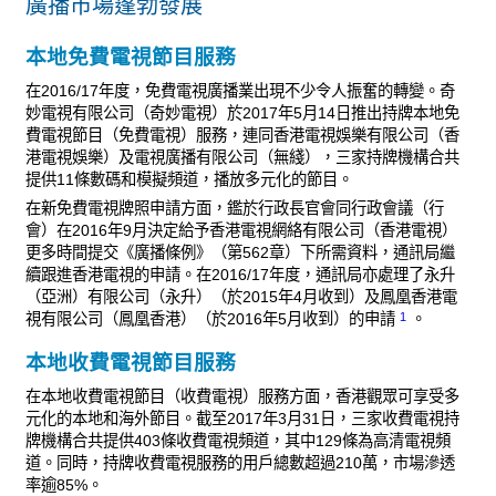
廣播市場蓬勃發展
本地免費電視節目服務
在2016/17年度，免費電視廣播業出現不少令人振奮的轉變。奇
妙電視有限公司（奇妙電視）於2017年5月14日推出持牌本地免
費電視節目（免費電視）服務，連同香港電視娛樂有限公司（香
港電視娛樂）及電視廣播有限公司（無綫），三家持牌機構合共
提供11條數碼和模擬頻道，播放多元化的節目。
在新免費電視牌照申請方面，鑑於行政長官會同行政會議（行
會）在2016年9月決定給予香港電視網絡有限公司（香港電視）
更多時間提交《廣播條例》（第562章）下所需資料，通訊局繼
續跟進香港電視的申請。在2016/17年度，通訊局亦處理了永升
（亞洲）有限公司（永升）（於2015年4月收到）及鳳凰香港電
1
視有限公司（鳳凰香港）（於2016年5月收到）的申請
。
本地收費電視節目服務
在本地收費電視節目（收費電視）服務方面，香港觀眾可享受多
元化的本地和海外節目。截至2017年3月31日，三家收費電視持
牌機構合共提供403條收費電視頻道，其中129條為高清電視頻
道。同時，持牌收費電視服務的用戶總數超過210萬，市場滲透
率逾85%。