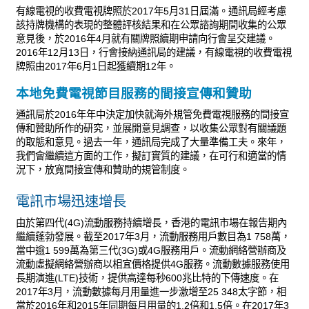
有線電視的收費電視牌照於2017年5月31日屆滿。通訊局經考慮
該持牌機構的表現的整體評核結果和在公眾諮詢期間收集的公眾
意見後，於2016年4月就有關牌照續期申請向行會呈交建議。
2016年12月13日，行會接納通訊局的建議，有線電視的收費電視
牌照由2017年6月1日起獲續期12年。
本地免費電視節目服務的間接宣傳和贊助
通訊局於2016年年中決定加快就海外規管免費電視服務的間接宣
傳和贊助所作的研究，並展開意見調查，以收集公眾對有關議題
的取態和意見。過去一年，通訊局完成了大量準備工夫。來年，
我們會繼續這方面的工作，擬訂實質的建議，在可行和適當的情
況下，放寬間接宣傳和贊助的規管制度。
電訊市場迅速增長
由於第四代(4G)流動服務持續增長，香港的電訊市場在報告期內
繼續蓬勃發展。截至2017年3月，流動服務用戶數目為1 758萬，
當中逾1 599萬為第三代(3G)或4G服務用戶。流動網絡營辦商及
流動虛擬網絡營辦商以相宜價格提供4G服務。流動數據服務使用
長期演進(LTE)技術，提供高達每秒600兆比特的下傳速度。在
2017年3月，流動數據每月用量進一步激增至25 348太字節，相
當於2016年和2015年同期每月用量的1.2倍和1.5倍。在2017年3