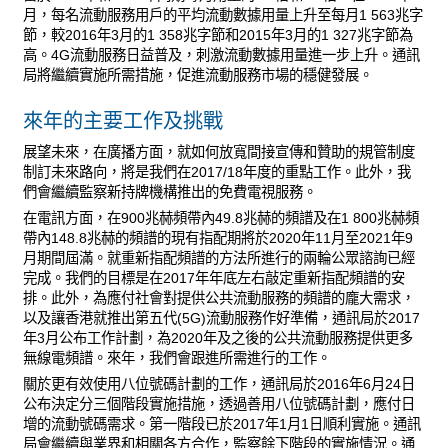
月，每名流動服務用戶的平均流動數據用量上升至每月1 563兆字
節，較2016年3月的1 358兆字節和2015年3月的1 327兆字節為
高。4G流動服務日益普及，刺激流動數據用量進一步上升。通訊
局將繼續實施所需措施，促進流動服務市場的穩健發展。
來年的主要工作及挑戰
展望未來，在廣播方面，就如何放寬間接宣傳和贊助的規管制度
制訂未來路向，將是我們在2017/18年度的重點工作。此外，我
們會繼續監察新持牌機構推出的免費電視服務。
在電訊方面，在900兆赫頻帶內49.8兆赫的頻譜及在1 800兆赫頻
帶內148.8兆赫的頻譜的現有指配期將於2020年11月至2021年9
月期間屆滿。就重新指配頻譜的方法所進行的兩輪公眾諮詢已經
完成。我們的目標是在2017年年底左右敲定重新指配頻譜的安
排。此外，為應付社會對提供公共流動服務的頻譜的龐大需求，
以及讓香港就推出第五代(5G)流動服務作好準備，通訊局於2017
年3月公布工作計劃，為2020年及之後的公共流動服務提供更多
無線電頻譜。來年，我們會跟進所需進行的工作。
關於更有效使用八位號碼計劃的工作，通訊局於2016年6月24日
公布決定分三個階段實施措施，透過善用八位號碼計劃，應付日
增的流動號碼需求。第一階段已於2017年1月1日順利實施。通訊
局會繼續與業界和相關各方合作，監察餘下階段的實施情況。通