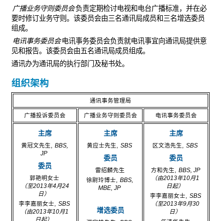
广播业务守则委员会
负责定期检讨电视和电台广播标准，并在必
要时修订业务守则。该委员会由三名通讯局成员和三名增选委员
组成。
电讯事务委员会
电讯事务委员会负责就电讯事宜向通讯局提供意
见和报告。该委员会由五名通讯局成员组成。
通讯办为通讯局的执行部门及秘书处。
组织架构
通讯事务管理局
广播投诉委员会
广播业务守则委员会
电讯事务委员会
主席
主席
主席
黄冠文先生,
BBS,
黄应士先生,
SBS
区文浩先生,
SBS
JP
委员
委员
委员
雷绍麟先生
方和先生,
BBS, JP
郭艳明女士
（由2013年10月1
徐尉玲博士,
BBS,
（至2013年4月24
日起）
MBE, JP
日）
李李嘉丽女士,
SBS
李李嘉丽女士,
SBS
（至2013年9月30
增选委员
（由2013年10月1
日）
日起）