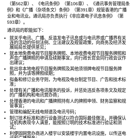
（第562章）、《电讯条例》（第106章）、《通讯事务管理局条
例》和《广播（杂项条文）条例》（第391章）规管香港的广播
业和电讯业。通讯局亦负责执行《非应邀电子讯息条例》（第
593章）。
通讯局的职能如下：
就关乎电讯、广播、反滥发电子讯息或与电讯界或广播界有关
连的活动的任何法例、立法建议及规管政策，向商务及经济发
展局局长提供意见；
就本地免费电视节目服务牌照、本地收费电视节目服务牌照和
声音广播牌照的申请及续期事宜，向行政长官会同行政会议作
出建议；
批出非本地电视节目服务牌照及其他须领牌电视节目服务牌
照，并为该等牌照续期；
拟备和修订业务守则，为电视及电台制定节目、广告和技术标
准；
处理有关广播和电讯服务的投诉，并惩处违反各项条文及规定
的广播机构和电讯营办商；
处理香港的电讯和广播牌照持有人的牌照申领、财务监察和规
管事宜；
管理和编配无线电频谱及电讯号码；
制订技术标准和进行设备测试以符合国际最佳做法，并确保认
证机构表现令人满意，能按照订明的技术标准进行验证和测
试；
利便固网营办商进入楼宇以安装楼宇内置电讯设施，以传送电