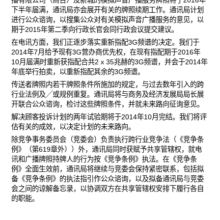
播有限公司（商台）及新城的模拟声音广播服务牌照将于2016年
下半年届满，通讯局亦会展开有关的牌照续期工作。通讯局计划
进行公众谘询，以搜集公众对有关模拟声音广播服务的意见，以
期于2015年第二季向行政长官会同行政会议提交建议。
在电讯方面，我们正逐步落实重新指配3G频谱的决定。我们于
2014年7月给予现有3G营办商优先权，在现有指配期于2016年
10月届满时重新获指配合共2 x 35兆赫的3G频谱，并会于2014年
年底举行拍卖，以重新指配其余的3G频谱。
传送者牌照内若干牌照条件所施加的规定，与过去数年引入的跨
行业法例及╱或规例重复。通讯局将与商务及经济发展局局长展
开联合公众谘询，检讨这些牌照条件，并就未来路向征询意见。
解决顾客投诉计划的两年试验期将于2014年10月完结。我们将评
估有关的成效，以决定计划的未来路向。
除竞争事务委员会（竞委会）负责执行跨行业竞争法（《竞争条
例》（第619章外））外，通讯局同时获赋予共享管辖权，就电
讯和广播牌照持牌人的行为按《竞争条例》执法。在《竞争条
例》全面生效前，通讯局将继续与竞委会保持紧密联系，包括拟
备《竞争条例》的执法指引作公众谘询，以及拟备通讯局与竞委
会之间的谅解备忘录，以协调双方在共享管辖权安排下履行各自
的职能。