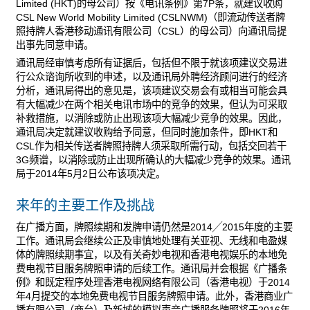
Limited (HKT)的母公司）按《电讯条例》第7P条，就建议收购
CSL New World Mobility Limited (CSLNWM)（即流动传送者牌
照持牌人香港移动通讯有限公司（CSL）的母公司）向通讯局提
出事先同意申请。
通讯局经审慎考虑所有证据后，包括但不限于就该项建议交易进
行公众谘询所收到的申述，以及通讯局外聘经济顾问进行的经济
分析，通讯局得出的意见是，该项建议交易会有或相当可能会具
有大幅减少在两个相关电讯巿场中的竞争的效果，但认为可采取
补救措施，以消除或防止出现该项大幅减少竞争的效果。因此，
通讯局决定就建议收购给予同意，但同时施加条件，即HKT和
CSL作为相关传送者牌照持牌人须采取所需行动，包括交回若干
3G频谱，以消除或防止出现所确认的大幅减少竞争的效果。通讯
局于2014年5月2日公布该项决定。
来年的主要工作及挑战
在广播方面，牌照续期和发牌申请仍然是2014╱2015年度的主要
工作。通讯局会继续公正及审慎地处理有关亚视、无线和电盈媒
体的牌照续期事宜，以及有关奇妙电视和香港电视娱乐的本地免
费电视节目服务牌照申请的后续工作。通讯局并会根据《广播条
例》和既定程序处理香港电视网络有限公司（香港电视）于2014
年4月提交的本地免费电视节目服务牌照申请。此外，香港商业广