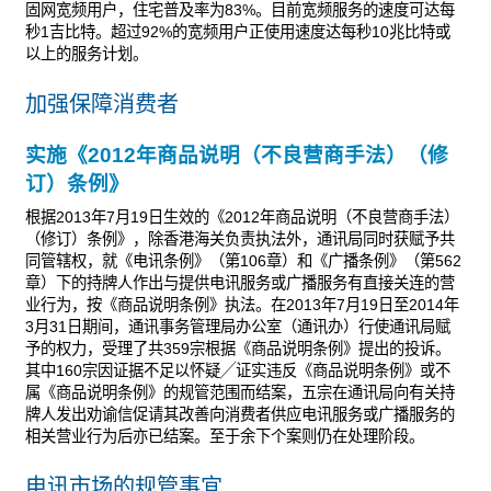
固网宽频用户，住宅普及率为83%。目前宽频服务的速度可达每
秒1吉比特。超过92%的宽频用户正使用速度达每秒10兆比特或
以上的服务计划。
加强保障消费者
实施《2012年商品说明（不良营商手法）（修
订）条例》
根据2013年7月19日生效的《2012年商品说明（不良营商手法）
（修订）条例》，除香港海关负责执法外，通讯局同时获赋予共
同管辖权，就《电讯条例》（第106章）和《广播条例》（第562
章）下的持牌人作出与提供电讯服务或广播服务有直接关连的营
业行为，按《商品说明条例》执法。在2013年7月19日至2014年
3月31日期间，通讯事务管理局办公室（通讯办）行使通讯局赋
予的权力，受理了共359宗根据《商品说明条例》提出的投诉。
其中160宗因证据不足以怀疑╱证实违反《商品说明条例》或不
属《商品说明条例》的规管范围而结案，五宗在通讯局向有关持
牌人发出劝谕信促请其改善向消费者供应电讯服务或广播服务的
相关营业行为后亦已结案。至于余下个案则仍在处理阶段。
电讯市场的规管事宜