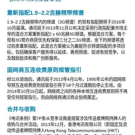
重新指配1.9–2.2吉赫频带频谱
1.9–2.2吉赫频带内的频谱（3G频谱）的现有指配期将于2016年
10月届满。通讯局于2013年11月公布决定采用行政指配兼市场主
导的混合方案重新指配2 x 60兆赫3G频谱。根据混合方案，每个
现有3G营办商获优先权保留三分之二3G频谱，余下的频谱将透
过拍卖重新指配。此混合方案被认为最能符合频谱指配的多项目
标，包括确保客户服务得以延续、善用频谱、促进有效竞争，以
及鼓励投资和推广创新服务。
固网商互连收费原则规管指引
经公众谘询后，通讯局于2013年4月公布，1995年公布的固网商
窄频互连收费原则规管指引将于18个月过渡期后停止生效。由
2014年10月16日起，网络商之间的各种本地互连收费原则将不再
受任何规管指引，而由网络商通过商业协商厘定。
合并与收购
《电讯条例》第7P条从竞争法角度规管涉及传送者牌照持牌人的
收购与合并活动。2013年12月，香港电讯有限公司（即固定及流
动传送者牌照持牌人Hong Kong Telecommunications (HKT)