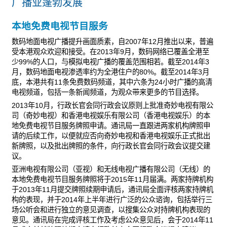
广播业蓬勃发展
本地免费电视节目服务
数码地面电视广播提升画面质素，自2007年12月推出以来，普遍
受本港观众欢迎和接受。在2013年9月，数码网络已覆盖全港至
少99%的人口，与模拟电视广播的覆盖范围相若。截至2014年3
月，数码地面电视渗透率约为全港住户的80%。截至2014年3月
底，本港共有11条免费数码频道，其中六条为24小时广播的高清
电视频道，包括一条新闻频道，为观众带来更多的节目选择。
2013年10月，行政长官会同行政会议原则上批准奇妙电视有限公
司（奇妙电视）和香港电视娱乐有限公司（香港电视娱乐）的本
地免费电视节目服务牌照申请。通讯局一直跟进两家机构牌照申
请的后续工作，以便就应否向奇妙电视和香港电视娱乐正式批出
新牌照，以及批出牌照的条件，向行政长官会同行政会议提交建
议。
亚洲电视有限公司（亚视）和无线电视广播有限公司（无线）的
本地免费电视节目服务牌照将于2015年11月届满。两家持牌机构
于2013年11月提交牌照续期申请后，通讯局全面评核两家持牌机
构的表现，并于2014年上半年进行广泛的公众谘询，包括举行三
场公听会和进行独立的意见调查，以搜集公众对持牌机构表现的
意见。通讯局在完成评核工作及考虑公众意见后，会于2014年11