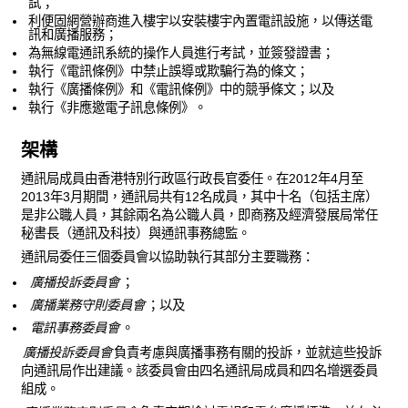
試；
利便固網營辦商進入樓宇以安裝樓宇內置電訊設施，以傳送電
訊和廣播服務；
為無線電通訊系統的操作人員進行考試，並簽發證書；
執行《電訊條例》中禁止誤導或欺騙行為的條文；
執行《廣播條例》和《電訊條例》中的競爭條文；以及
執行《非應邀電子訊息條例》。
架構
通訊局成員由香港特別行政區行政長官委任。在2012年4月至
2013年3月期間，通訊局共有12名成員，其中十名（包括主席）
是非公職人員，其餘兩名為公職人員，即商務及經濟發展局常任
秘書長（通訊及科技）與通訊事務總監。
通訊局委任三個委員會以協助執行其部分主要職務：
廣播投訴委員會
；
廣播業務守則委員會
；以及
電訊事務委員會
。
廣播投訴委員會
負責考慮與廣播事務有關的投訴，並就這些投訴
向通訊局作出建議。該委員會由四名通訊局成員和四名增選委員
組成。