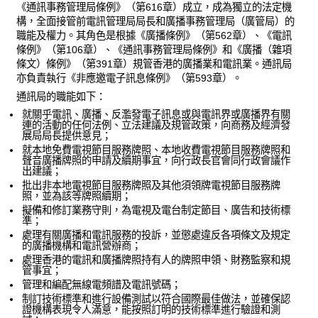
《通訊事務管理局條例》（第616章）成立，成為獨立的法定機
構，全面接管前電訊管理局局長和廣播事務管理局（廣管局）的
職能及權力。其角色是根據《廣播條例》（第562章）、《電訊
條例》（第106章）、《通訊事務管理局條例》和《廣播（雜項
條文）條例》（第391章）規管香港的廣播業和電訊業。通訊局
亦負責執行《非應邀電子訊息條例》（第593章）。
通訊局的職能如下：
就關乎電訊、廣播、反濫發電子訊息或與電訊界或廣播界有關
連的活動的任何法例、立法建議及規管政策，向商務及經濟發
展局局長提供意見；
就本地免費電視節目服務牌照、本地收費電視節目服務牌照和
聲音廣播牌照的申請及續期事宜，向行政長官會同行政會議作
出建議；
批出非本地電視節目服務牌照及其他須領牌電視節目服務牌
照，並為該等牌照續期；
擬備和修訂業務守則，為電視及電台制定節目、廣告和技術標
準；
處理有關廣播和電訊服務的投訴，並懲處違反各項條文及規定
的廣播機構和電訊營辦商；
處理香港的電訊和廣播牌照持有人的牌照申領、財務監察和規
管事宜；
管理和編配無線電頻譜及電訊號碼；
制訂技術標準和進行設備測試以符合國際最佳做法，並確保認
證機構表現令人滿意，能按照訂明的技術標準進行驗證和測