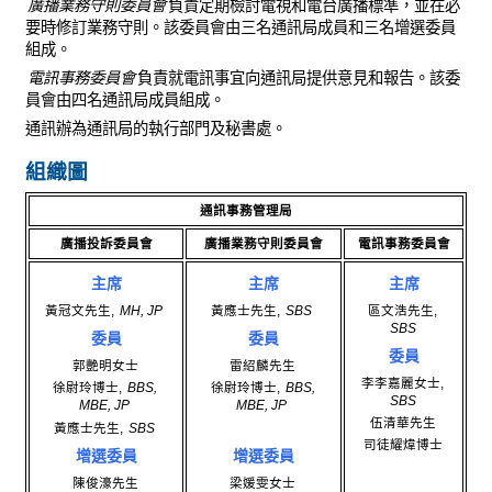
廣播業務守則委員會
負責定期檢討電視和電台廣播標準，並在必
要時修訂業務守則。該委員會由三名通訊局成員和三名增選委員
組成。
電訊事務委員會
負責就電訊事宜向通訊局提供意見和報告。該委
員會由四名通訊局成員組成。
通訊辦為通訊局的執行部門及秘書處。
組織圖
通訊事務管理局
廣播投訴委員會
廣播業務守則委員會
電訊事務委員會
主席
主席
主席
黃冠文先生,
MH, JP
黃應士先生,
SBS
區文浩先生,
SBS
委員
委員
委員
郭艷明女士
雷紹麟先生
李李嘉麗女士,
徐尉玲博士,
BBS,
徐尉玲博士,
BBS,
SBS
MBE, JP
MBE, JP
伍清華先生
黃應士先生,
SBS
司徒耀煒博士
增選委員
增選委員
陳俊濠先生
梁媛雯女士